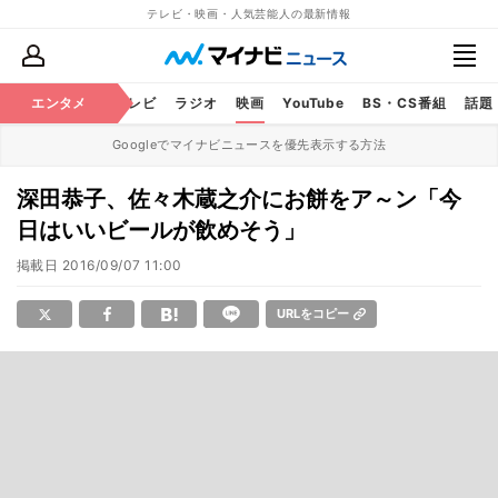
テレビ・映画・人気芸能人の最新情報
エンタメ
芸能
テレビ
ラジオ
映画
YouTube
BS・CS番組
話題
Googleでマイナビニュースを優先表示する方法
深田恭子、佐々木蔵之介にお餅をア～ン「今
日はいいビールが飲めそう」
掲載日
2016/09/07 11:00
URLをコピー