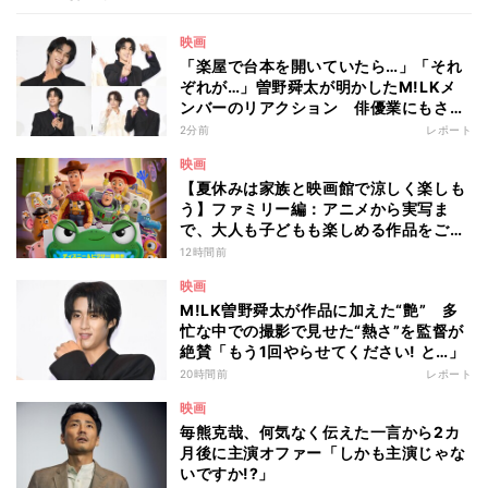
映画
「楽屋で台本を開いていたら…」「それ
ぞれが…」曽野舜太が明かしたM!LKメ
ンバーのリアクション 俳優業にもさら
なる意欲
2分前
レポート
映画
【夏休みは家族と映画館で涼しく楽しも
う】ファミリー編：アニメから実写ま
で、大人も子どもも楽しめる作品をご紹
介 - 編集部が注目する最新映画5選
12時間前
映画
M!LK曽野舜太が作品に加えた“艶” 多
忙な中での撮影で見せた“熱さ”を監督が
絶賛「もう1回やらせてください! と…」
20時間前
レポート
映画
毎熊克哉、何気なく伝えた一言から2カ
月後に主演オファー「しかも主演じゃな
いですか!?」