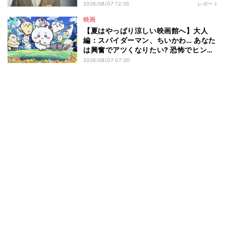
2026/08/07 12:05
レポート
映画
【夏はやっぱり涼しい映画館へ】大人
編：スパイダーマン、ちいかわ… あなた
は興奮でアツくなりたい? 恐怖でヒンヤ
リしたい? - 編集部が注目する最新映画5
2026/08/07 07:00
選