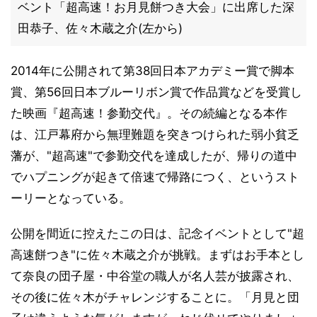
ベント「超高速！お月見餅つき大会」に出席した深
田恭子、佐々木蔵之介(左から)
2014年に公開されて第38回日本アカデミー賞で脚本
賞、第56回日本ブルーリボン賞で作品賞などを受賞し
た映画『超高速！参勤交代』。その続編となる本作
は、江戸幕府から無理難題を突きつけられた弱小貧乏
藩が、"超高速"で参勤交代を達成したが、帰りの道中
でハプニングが起きて倍速で帰路につく、というスト
ーリーとなっている。
公開を間近に控えたこの日は、記念イベントとして"超
高速餅つき"に佐々木蔵之介が挑戦。まずはお手本とし
て奈良の団子屋・中谷堂の職人が名人芸が披露され、
その後に佐々木がチャレンジすることに。「月見と団