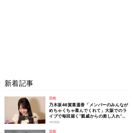
新着記事
芸能
乃木坂46賀喜遥香「メンバーのみんなが
めちゃくちゃ喜んでくれて」大阪でのラ
イブで毎回届く“親戚からの差し入れ”と
は？
1時間前
芸能