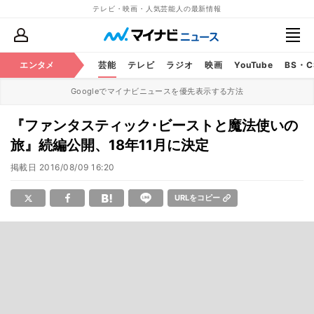
テレビ・映画・人気芸能人の最新情報
エンタメ
芸能
テレビ
ラジオ
映画
YouTube
BS・
Googleでマイナビニュースを優先表示する方法
『ファンタスティック･ビーストと魔法使いの
旅』続編公開、18年11月に決定
掲載日
2016/08/09 16:20
URLをコピー