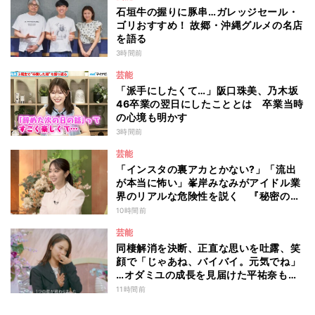
石垣牛の握りに豚串…ガレッジセール・
ゴリおすすめ！ 故郷・沖縄グルメの名店
を語る
3時間前
芸能
「派手にしたくて…」阪口珠美、乃木坂
46卒業の翌日にしたこととは 卒業当時
の心境も明かす
3時間前
芸能
「インスタの裏アカとかない?」「流出
が本当に怖い」峯岸みなみがアイドル業
界のリアルな危険性を説く 『秘密のマ
マ園』特別編
10時間前
芸能
同棲解消を決断、正直な思いを吐露、笑
顔で「じゃあね、バイバイ。元気でね」
…オダミユの成長を見届けた平祐奈も思
わず涙 『ガールオアレディ3』
11時間前