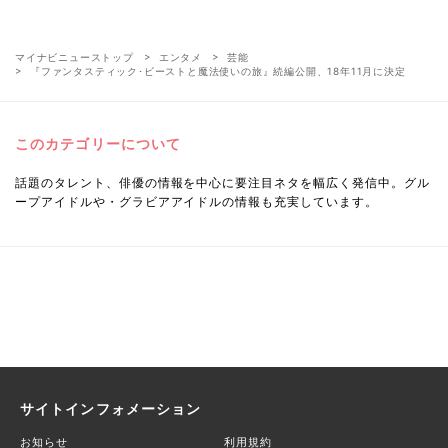
マイナビニューストップ
エンタメ
芸能
『ファンタスティック･ビーストと魔法使いの旅』続編公開、18年11月に決定
このカテゴリーについて
話題のタレント、俳優の情報を中心に要注目ネタを幅広く発信中。グル
ープアイドルや・グラビアアイドルの情報も充実しています。
サイトインフォメーション
お知らせ
利用規約