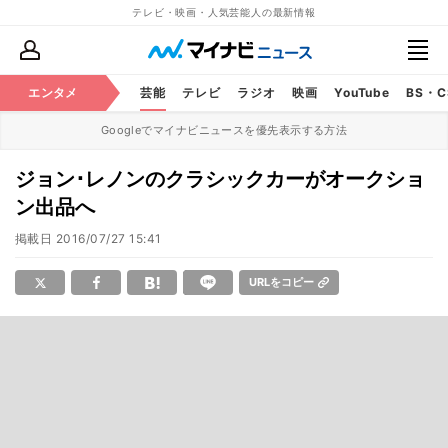
テレビ・映画・人気芸能人の最新情報
エンタメ
芸能
テレビ
ラジオ
映画
YouTube
BS・
Googleでマイナビニュースを優先表示する方法
ジョン･レノンのクラシックカーがオークショ
ン出品へ
掲載日
2016/07/27 15:41
URLをコピー