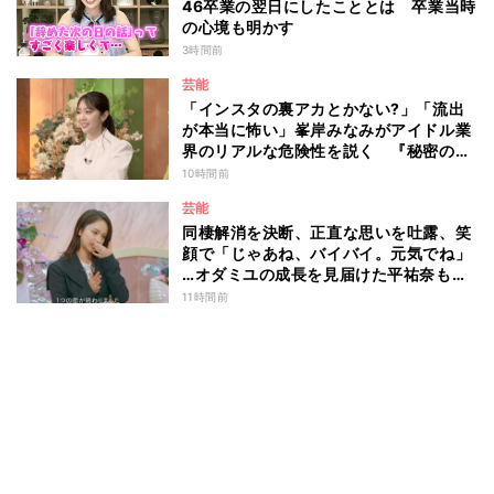
46卒業の翌日にしたこととは 卒業当時
の心境も明かす
3時間前
芸能
「インスタの裏アカとかない?」「流出
が本当に怖い」峯岸みなみがアイドル業
界のリアルな危険性を説く 『秘密のマ
マ園』特別編
10時間前
芸能
同棲解消を決断、正直な思いを吐露、笑
顔で「じゃあね、バイバイ。元気でね」
…オダミユの成長を見届けた平祐奈も思
わず涙 『ガールオアレディ3』
11時間前