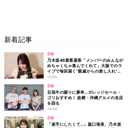
新着記事
芸能
乃木坂46賀喜遥香「メンバーのみんなが
めちゃくちゃ喜んでくれて」大阪でのラ
イブで毎回届く“親戚からの差し入れ”と
は？
1時間前
芸能
石垣牛の握りに豚串…ガレッジセール・
ゴリおすすめ！ 故郷・沖縄グルメの名店
を語る
3時間前
芸能
「派手にしたくて…」阪口珠美、乃木坂