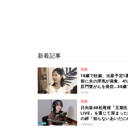
新着記事
芸能
18歳で妊娠、出産予定1
前に夫の浮気が発覚、41
肛門管がんを発症…36歳
ばあちゃんになった女性
5分前
生に島田珠代も思わず
芸能
『愛のハイエナ season
日向坂46松尾桜「五期生
LIVE」を通じて深まっ
の絆「知らないあいだに
距離が…」
19時間前