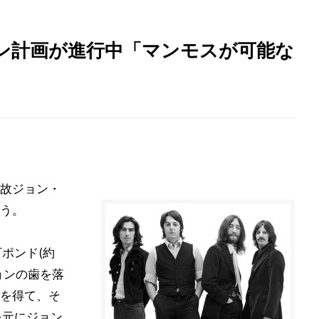
ン計画が進行中「マンモスが可能な
故ジョン・
う。
ポンド(約
ョンの歯を落
を得て、そ
を元にジョン