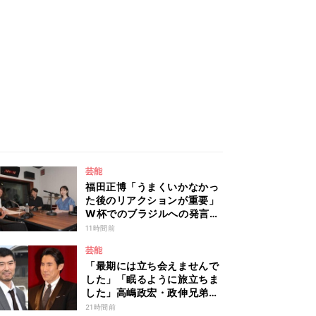
芸能
福田正博「うまくいかなかっ
た後のリアクションが重要」
W杯でのブラジルへの発言が
波紋を呼んだ塩貝健人に今後
11時間前
期待することは？
芸能
「最期には立ち会えませんで
した」「眠るように旅立ちま
した」高嶋政宏・政伸兄弟、
94歳で亡くなった元宝塚歌劇
21時間前