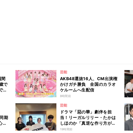
芸能
週間
AKB48選抜16人、CM出演権
歳で
かけガチ勝負 全国のカラオ
でお
ケルームへ生配信
の人
8時間前
涙
芸能
6』
ドラマ「惡の華」劇伴を担
た同期
当！リーガルリリー・たかは
心の
しほのか「真逆な作り方が面
白かった」最新曲「コニファ
19時間前