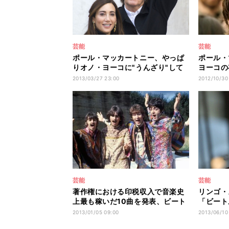
芸能
芸能
ポール・マッカートニー、やっぱ
ポール・
りオノ・ヨーコに"うんざり"して
ヨーコの
いた
ありえな
2013/03/27 23:00
2012/10/30
芸能
芸能
著作権における印税収入で音楽史
リンゴ・
上最も稼いだ10曲を発表、ビート
「ビート
ルズは4位
グルで迫
2013/01/05 09:00
2013/06/10