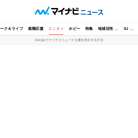
ワーク＆ライフ
就職応援
エンタメ
ホビー
特集
地域活性
IIJ
Googleでマイナビニュースを優先表示する方法