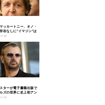
マッカートニー、オノ・
存在なしに"イマジン"は
い
 11:30
スターが電子書籍出版で
ルズの世界に史上初アン
る」
 11:55