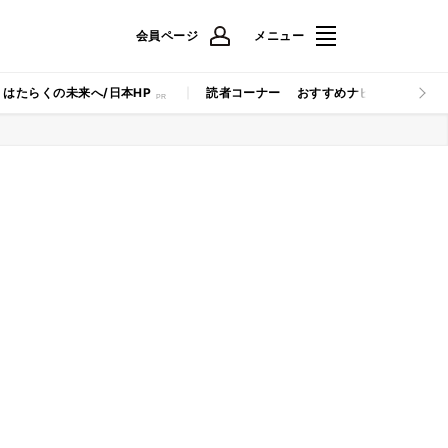
会員ページ
メニュー
はたらくの未来へ/日本HP
読者コーナー
おすすめナビ
マイナビB