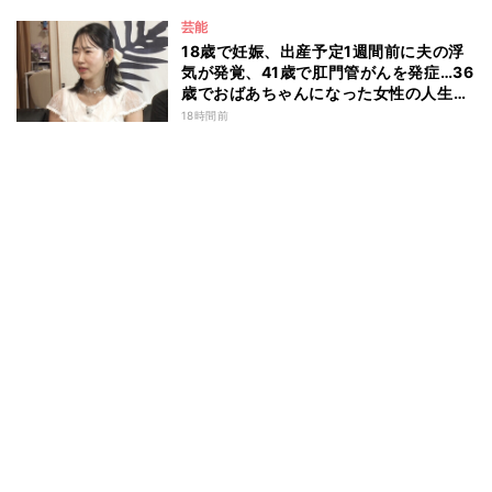
芸能
18歳で妊娠、出産予定1週間前に夫の浮
気が発覚、41歳で肛門管がんを発症…36
歳でおばあちゃんになった女性の人生に
島田珠代も思わず涙 『愛のハイエナ
18時間前
season6』