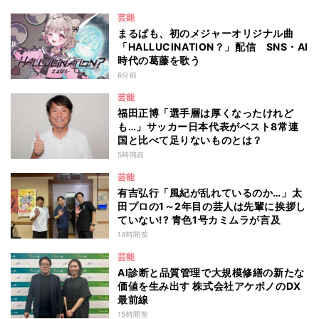
芸能
まるぱも、初のメジャーオリジナル曲
「HALLUCINATION？」配信 SNS・AI
時代の葛藤を歌う
6分前
芸能
福田正博「選手層は厚くなったけれど
も…」サッカー日本代表がベスト8常連
国と比べて足りないものとは？
5時間前
芸能
有吉弘行「風紀が乱れているのか…」太
田プロの1～2年目の芸人は先輩に挨拶し
ていない!? 青色1号カミムラが言及
14時間前
芸能
AI診断と品質管理で大規模修繕の新たな
価値を生み出す 株式会社アケボノのDX
最前線
15時間前