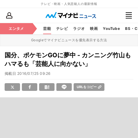
テレビ・映画・人気芸能人の最新情報
エンタメ
芸能
テレビ
ラジオ
映画
YouTube
BS・
Googleでマイナビニュースを優先表示する方法
国分、ポケモンGOに夢中 - カンニング竹山も
ハマるも「芸能人に向かない」
掲載日
2016/07/25 09:26
URLをコピー