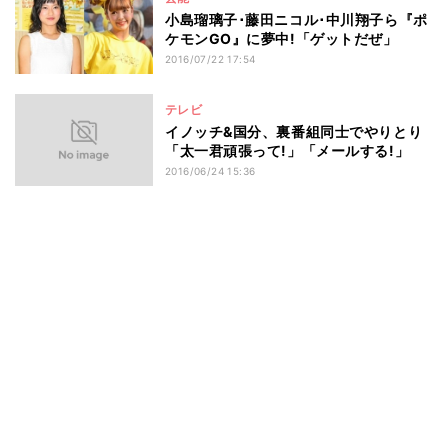
小島瑠璃子･藤田ニコル･中川翔子ら『ポ
ケモンGO』に夢中!「ゲットだぜ」
2016/07/22 17:54
テレビ
イノッチ&国分、裏番組同士でやりとり
「太一君頑張って!」「メールする!」
2016/06/24 15:36