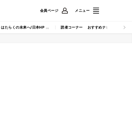
会員ページ
メニュー
はたらくの未来へ/日本HP
読者コーナー
おすすめナビ
マイナビB