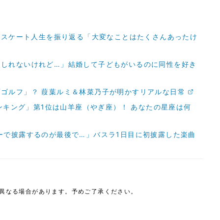
間のスケート人生を振り返る「大変なことはたくさんあったけ
もしれないけれど…」結婚して子どもがいるのに同性を好き
ゴルフ」？ 葭葉ルミ＆林菜乃子が明かすリアルな日常
ランキング」第1位は山羊座（やぎ座）！ あなたの星座は何
ーで披露するのが最後で…」バスラ1日目に初披露した楽曲
は異なる場合があります。予めご了承ください。