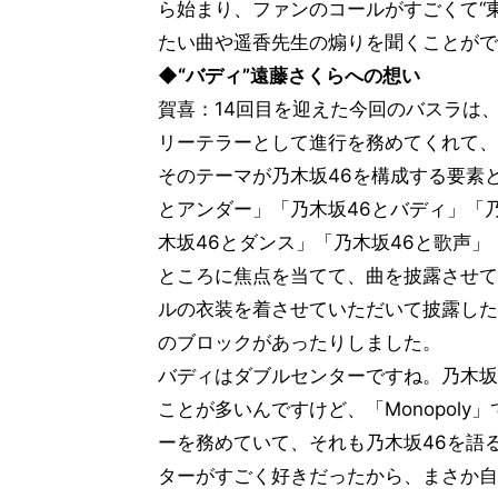
ら始まり、ファンのコールがすごくて“
たい曲や遥香先生の煽りを聞くことがで
◆“バディ”遠藤さくらへの想い
賀喜：14回目を迎えた今回のバスラは
リーテラーとして進行を務めてくれて、
そのテーマが乃木坂46を構成する要素と
とアンダー」「乃木坂46とバディ」「
木坂46とダンス」「乃木坂46と歌声」
ところに焦点を当てて、曲を披露させて
ルの衣装を着させていただいて披露した
のブロックがあったりしました。
バディはダブルセンターですね。乃木坂
ことが多いんですけど、「Monopol
ーを務めていて、それも乃木坂46を語
ターがすごく好きだったから、まさか自