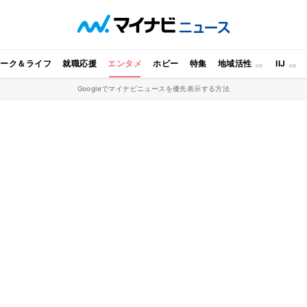
ワーク＆ライフ
就職応援
エンタメ
ホビー
特集
地域活性
IIJ
Googleでマイナビニュースを優先表示する方法