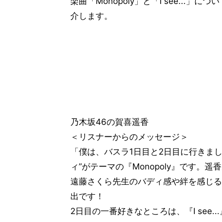
楽曲「Monopoly」と「I see...」
介します。
乃木坂46の賀喜遥香
＜リスナーからのメッセージ＞
「僕は、バスラ1日目と2日目に行きま
ィ”がテーマの『Monopoly』です
遠藤さくら先生のバディ感や絆を感じる
出です！
2日目の一番好きなところは、『I see..