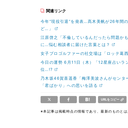
関連リンク
今年“現役引退”を発表…髙木美帆が26年
ど…」
江原啓之「不倫しているんだったら問題か
に…悩む相談者に届けた言葉とは？
女子プロゴルファーの社交場は「ロッテ葛西
今日の運勢 6月11日（木）「12星座占い
位…!?
乃木坂46賀喜遥香「梅澤美波さんがセンタ
「君ばかり」への思いを語る
URLをコピー
※本記事は掲載時点の情報であり、最新のものと