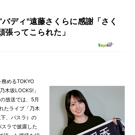
の“バディ"遠藤さくらに感謝「さく
頑張ってこられた」
務めるTOKYO
 乃木坂LOCKS!」
）の放送では、5月
われたライブ「乃木
E」（以下、バスラ）の
バスラで披露した