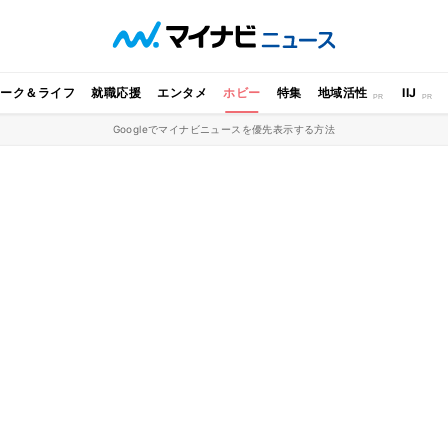
ワーク＆ライフ
就職応援
エンタメ
ホビー
特集
地域活性
IIJ
Googleでマイナビニュースを優先表示する方法