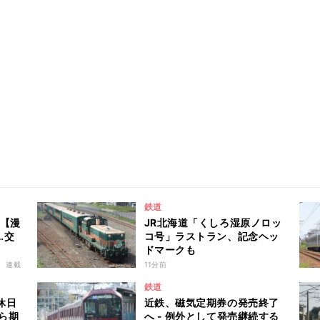
鉄道
 【漫
JR北海道「くしろ湿原ノロッ
…交
コ号」ラストラン、記念ヘッ
ドマークも
連載
11分前
鉄道
休日
近鉄、磁気定期券の発売終了
から期
へ - 例外として発売継続する