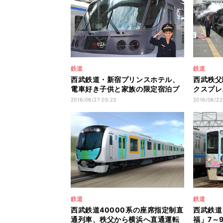
鉄道
鉄道
西武鉄道・新宿プリンスホテル、
西武秩父
電車好き子供と家族の限定宿泊プ
クスプレ
ラン発売へ
今夏も実
2016/06/27 05:23
2016/06/22
鉄道
鉄道
西武鉄道40000系の座席指定制直
西武鉄道
通列車、秩父から横浜へ直通運転
福」7～