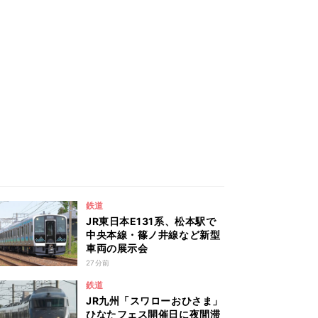
鉄道
JR東日本E131系、松本駅で
中央本線・篠ノ井線など新型
車両の展示会
27分前
鉄道
JR九州「スワローおひさま」
ひなたフェス開催日に夜間滞