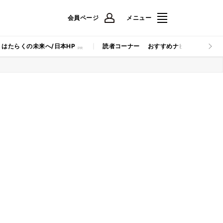
会員ページ
メニュー
はたらくの未来へ/日本HP
読者コーナー
おすすめナビ
マイナビB