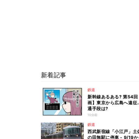
新着記事
鉄道
新幹線あるある? 第54回
画】東京から広島へ遠征
通手段は?
10分前
鉄道
西武新宿線「小江戸」土
の田無駅に停車 - 9/19