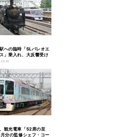
駅への臨時「SLパレオエ
ス」乗入れ、大反響受け
施
 20:41
、観光電車「52席の至
9月分の監修シェフ・コー