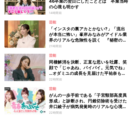
46卒業の翌日にしたこととは 卒業当時
の心境も明かす
14時間前
芸能
「インスタの裏アカとかない?」「流出
が本当に怖い」峯岸みなみがアイドル業
界のリアルな危険性を説く 『秘密のマ
マ園』特別編
21時間前
芸能
同棲解消を決断、正直な思いを吐露、笑
顔で「じゃあね、バイバイ。元気でね」
…オダミユの成長を見届けた平祐奈も思
わず涙 『ガールオアレディ3』
22時間前
芸能
がんの一歩手前である「子宮頸部高度異
形成」と診断され、円錐切除術を受けた
井口綾子が病気発覚時のリアルな心境や
葛藤を語る ABEMAトーク番組『青春
22時間前
あっぷで～と -もっと話そう、子宮頸が
ん予防-』