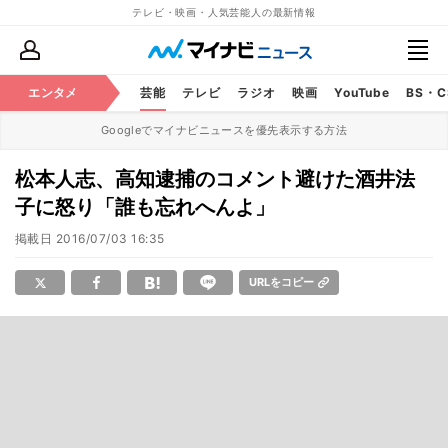
テレビ・映画・人気芸能人の最新情報
エンタメ
芸能
テレビ
ラジオ
映画
YouTube
BS・
Googleでマイナビニュースを優先表示する方法
松本人志、高知逮捕のコメント避けた酒井法
子に怒り「誰も忘れへんよ」
掲載日
2016/07/03 16:35
URLをコピー