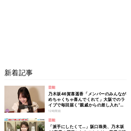
新着記事
芸能
乃木坂46賀喜遥香「メンバーのみんなが
めちゃくちゃ喜んでくれて」大阪でのラ
イブで毎回届く“親戚からの差し入れ”と
は？
12時間前
芸能
「派手にしたくて…」阪口珠美、乃木坂