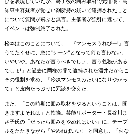
びを表現していたが、終了後の囲み取材で元俳優・高
知東生容疑者が覚せい剤所持の疑いで逮捕されたこと
について質問が飛ぶと無言。主催者が強引に遮って、
イベントは強制終了された。
松本はこのことについて、「『マンモスうれぴー!』言
うてたくせに、急に"シーン"となって何も言わない。
いやいや。あなたが言うべきでしょ。言う義務がある
でしょ!」と過去に同様の罪で逮捕された酒井だからこ
その役割を求め、「冷凍マンモスみたいになりやがっ
て」と皮肉たっぷりに冗談を交えた。
また、「この時期に囲み取材をやるということは、聞
きますよそれは」と指摘。芸能リポーター・長谷川ま
さ子氏の「だったら囲みをやめればいい」に、テーブ
ルをたたきながら「やめればいい!」と同意し、「何な