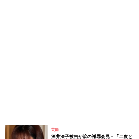
芸能
酒井法子被告が涙の謝罪会見 - 「二度と