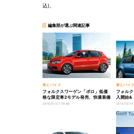
込)。
編集部が選ぶ関連記事
車とバイク
車とバイ
フォルクスワーゲン「ポロ」低価
フォルク
格な限定車2モデル発売、快適装備
入開始&
など充実
記念モデ
2016/01/27 09:48
2015/10/14