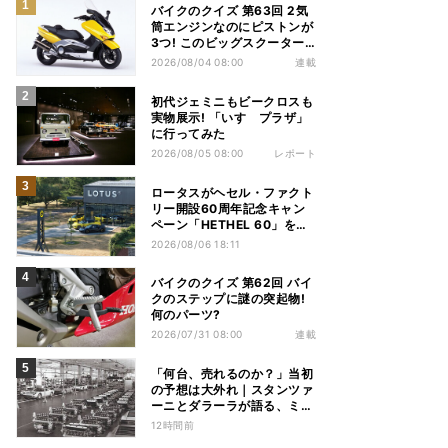
バイクのクイズ 第63回 2気
筒エンジンなのにピストンが
3つ! このビッグスクーター
の名前は?
2026/08/04 08:00
連載
初代ジェミニもビークロスも
実物展示! 「いすゞプラザ」
に行ってみた
2026/08/05 08:00
レポート
ロータスがヘセル・ファクト
リー開設60周年記念キャン
ペーン「HETHEL 60」を実
施
2026/08/06 18:11
バイクのクイズ 第62回 バイ
クのステップに謎の突起物!
何のパーツ?
2026/07/31 08:00
連載
「何台、売れるのか？」当初
の予想は大外れ｜スタンツァ
ーニとダラーラが語る、ミウ
ラ誕生のとき【後編】
12時間前