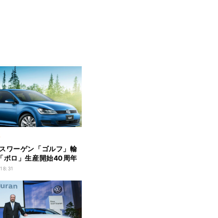
ク
スワーゲン「ゴルフ」輸
「ポロ」生産開始40周年
ル
 18:31