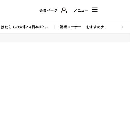
会員ページ
メニュー
はたらくの未来へ/日本HP
読者コーナー
おすすめナビ
マイナビB