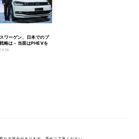
ク
スワーゲン、日本でのプ
略は - 当面はPHEVを
開
 14:56
は異なる場合があります。予めご了承ください。