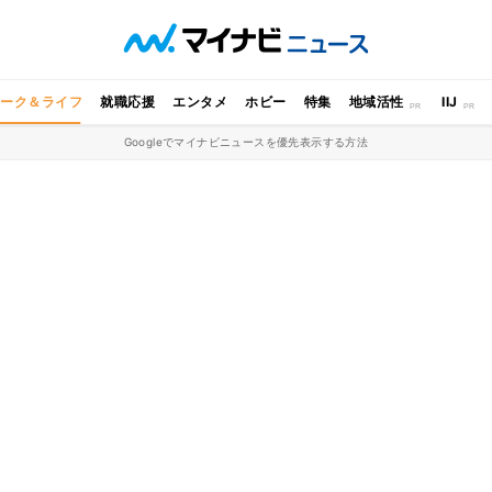
ワーク＆ライフ
就職応援
エンタメ
ホビー
特集
地域活性
IIJ
Googleでマイナビニュースを優先表示する方法