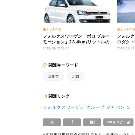
車とバイク
車とバイ
フォルクスワーゲン「ポロ ブルー
フォルク
モーション」23.4km/リットルの
ロダクト戦
低燃費実現
主軸に展
2015/10/12 18:24
2016/01/13
関連キーワード
ゴルフ
ポロ
関連リンク
フォルクスワーゲン グループ ジャパン
URLをコピー
※本記事は掲載時点の情報であり、最新のものと