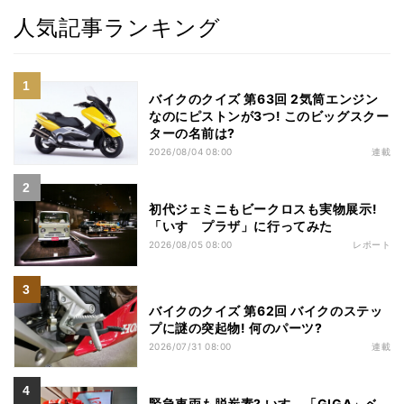
人気記事ランキング
バイクのクイズ 第63回 2気筒エンジン
なのにピストンが3つ! このビッグスクー
ターの名前は?
2026/08/04 08:00
連載
初代ジェミニもビークロスも実物展示!
「いすゞプラザ」に行ってみた
2026/08/05 08:00
レポート
バイクのクイズ 第62回 バイクのステッ
プに謎の突起物! 何のパーツ?
2026/07/31 08:00
連載
緊急車両も脱炭素? いすゞ「GIGA」ベ