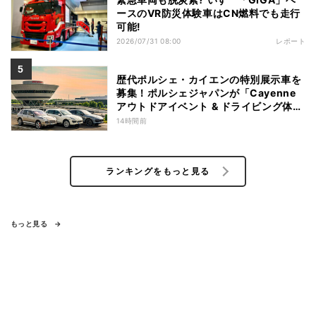
ースのVR防災体験車はCN燃料でも走行
可能!
2026/07/31 08:00
レポート
歴代ポルシェ・カイエンの特別展示車を
募集！ポルシェジャパンが「Cayenne
アウトドアイベント & ドライビング体
験」を開催
14時間前
ランキングをもっと見る
もっと見る