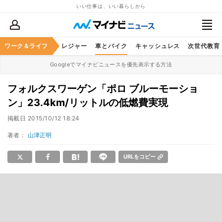
いい仕事は、いい暮らしから
ヘルスケア
ワーク＆ライフ
グルメ
レジャー
車とバイク
キャッシュレス
次世代教育
Googleでマイナビニュースを優先表示する方法
フォルクスワーゲン「ポロ ブルーモーショ
ン」23.4km/リットルの低燃費実現
掲載日
2015/10/12 18:24
著者：
山津正明
URLをコピー