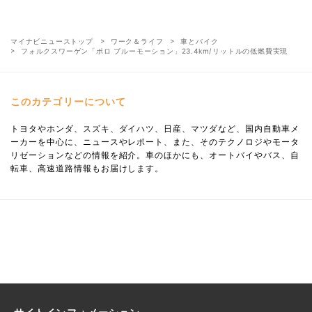
マイナビニューストップ
ワーク＆ライフ
車とバイク
フォルクスワーゲン「ポロ ブルーモーション」23.4km/リットルの低燃費実現
このカテゴリーについて
トヨタやホンダ、スズキ、ダイハツ、日産、マツダなど、国内自動車メ
ーカーを中心に、ニュースやレポート、また、そのテクノロジやモータ
リゼーションなどの情報を紹介。車のほかにも、オートバイやバス、自
転車、高速道路情報もお届けします。