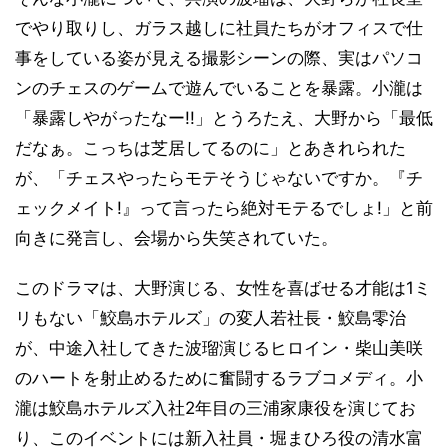
でやり取りし、ガラス越しに社員たちがオフィスで仕
事をしている姿が見える撮影シーンの際、実はパソコ
ンのチェスのゲームで遊んでいることを暴露。小瀧は
「暴露しやがったなー!!」とうろたえ、大野から「最低
だなぁ。こっちは芝居してるのに」とあきれられた
が、「チェスやったらモテそうじゃないですか。『チ
ェックメイト!』って言ったら絶対モテるでしょ!」と前
向きに発言し、会場から失笑されていた。
このドラマは、大野演じる、女性を喜ばせる才能は1ミ
リもない「鮫島ホテルズ」の変人若社長・鮫島零治
が、中途入社してきた波瑠演じるヒロイン・柴山美咲
のハートを射止めるために奮闘するラブコメディ。小
瀧は鮫島ホテルズ入社2年目の三浦家康役を演じてお
り、このイベントには新入社員・堀まひろ役の清水富