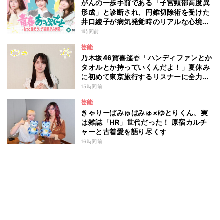
がんの一歩手前である「子宮頸部高度異
形成」と診断され、円錐切除術を受けた
井口綾子が病気発覚時のリアルな心境や
葛藤を語る ABEMAトーク番組『青春
1時間前
あっぷで～と -もっと話そう、子宮頸が
芸能
ん予防-』
乃木坂46賀喜遥香「ハンディファンとか
タオルとか持っていくんだよ！」夏休み
に初めて東京旅行するリスナーに全力ア
ドバイス！
15時間前
芸能
きゃりーぱみゅぱみゅ×ゆとりくん、実
は雑誌「HR」世代だった！ 原宿カルチ
ャーと古着愛を語り尽くす
16時間前