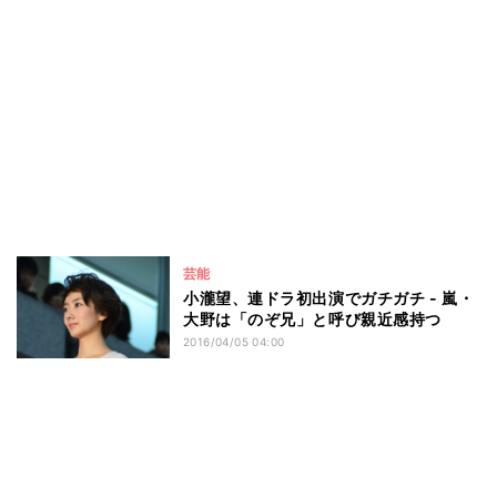
芸能
小瀧望、連ドラ初出演でガチガチ - 嵐・
大野は「のぞ兄」と呼び親近感持つ
2016/04/05 04:00