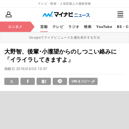
テレビ・映画・人気芸能人の最新情報
エンタメ
芸能
テレビ
ラジオ
映画
YouTube
BS・
Googleでマイナビニュースを優先表示する方法
大野智、後輩･小瀧望からのしつこい絡みに
「イライラしてきますよ」
掲載日
2016/05/03 10:57
URLをコピー