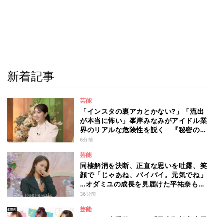
新着記事
芸能
「インスタの裏アカとかない?」「流出
が本当に怖い」峯岸みなみがアイドル業
界のリアルな危険性を説く 『秘密のマ
マ園』特別編
6分前
芸能
同棲解消を決断、正直な思いを吐露、笑
顔で「じゃあね、バイバイ。元気でね」
…オダミユの成長を見届けた平祐奈も思
わず涙 『ガールオアレディ3』
36分前
芸能