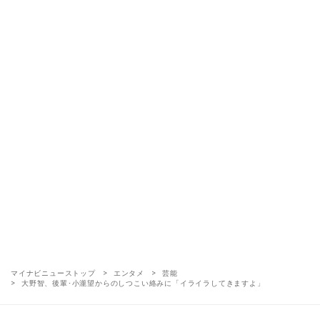
マイナビニューストップ
エンタメ
芸能
大野智、後輩･小瀧望からのしつこい絡みに「イライラしてきますよ」