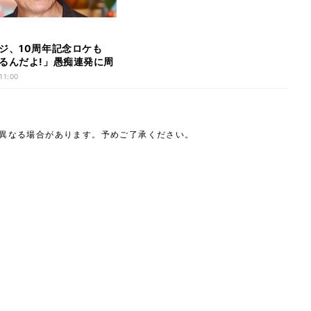
ジ、10周年記念ロケも
るんだよ!」愚痴連発に周
て
11:00
は異なる場合があります。予めご了承ください。