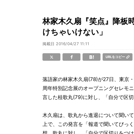
林家木久扇『笑点』降板
けちゃいけない」
掲載日
2016/04/27 11:11
URLをコピー
落語家の林家木久扇(78)が27日、東
周年特別記念展のオープニングセレモニ
言した桂歌丸(79)に対し、「自分で区
木久扇は、歌丸から進退について聞いて
上で、この発言を「報道で聞いてびっく
想。歌丸に対し、「自分で区切りをつけ