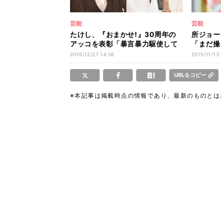
芸能
芸能
たけし、『おまかせ!』30周年の
所ジョー
アッコを表彰「暴言暴力駆使して
「まだ撮
番組続行」
囲は大慌
2015/12/27 14:26
2015/11/13 
URLをコピー
※本記事は掲載時点の情報であり、最新のものと