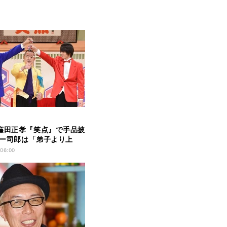
窪田正孝『笑点』で手品披
マギー司郎は「弟子より上
賛
 06:00