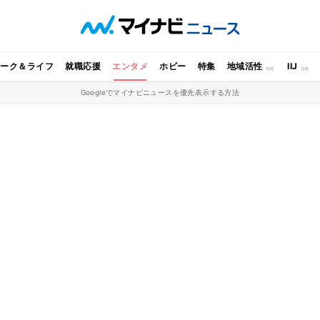
ワーク＆ライフ
就職応援
エンタメ
ホビー
特集
地域活性
IIJ
Googleでマイナビニュースを優先表示する方法