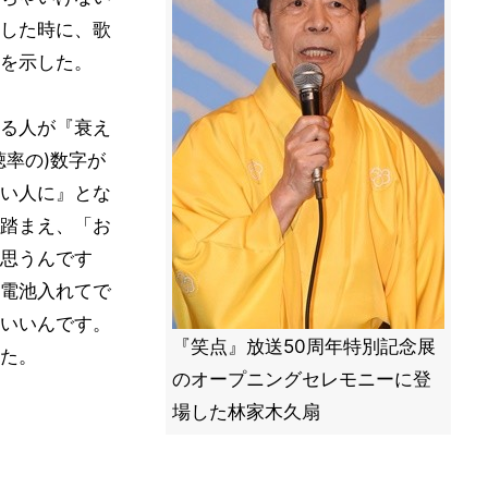
した時に、歌
を示した。
る人が『衰え
聴率の)数字が
い人に』とな
踏まえ、「お
思うんです
電池入れてで
いいんです。
『笑点』放送50周年特別記念展
た。
のオープニングセレモニーに登
場した林家木久扇