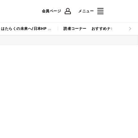
会員ページ
メニュー
はたらくの未来へ/日本HP
読者コーナー
おすすめナビ
マイナビB