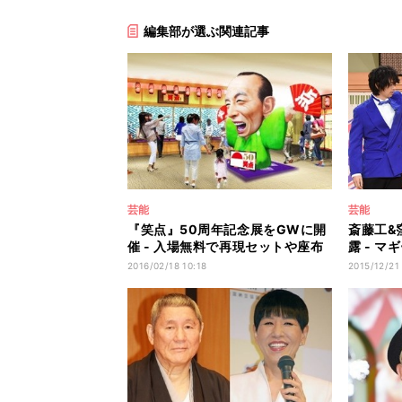
編集部が選ぶ関連記事
芸能
芸能
『笑点』50周年記念展をGWに開
斎藤工&
催 - 入場無料で再現セットや座布
露 - 
団体験も
手」と絶
2016/02/18 10:18
2015/12/21