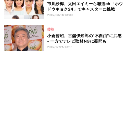
市川紗椰、太田エイミーら報道ch「ホウ
ドウキョク24」でキャスターに挑戦
2015/03/18 18:30
芸能
小倉智昭、古舘伊知郎の"不自由"に共感
- 一方でテレビ取材NGに疑問も
2015/12/25 13:16