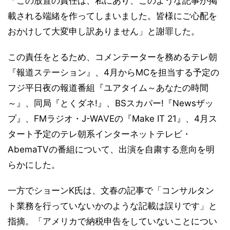
「この放置の責任は、私にあり、このような記事が掲
載される端緒を作ってしまいました。皆様にご心配を
おかけして大変申し訳ありません」と謝罪した。
この責任をとるため、コメンテーターを務めるテレ朝
『報道ステーション』、4月からMCを担当する予定の
フジ平日夜の報道番組『ユアタイム～あなたの時間
～』、同局『とくダネ!』、BSスカパー!『Newsザッ
プ』、FMラジオ・J-WAVEの『Make IT 21』、4月ス
タート予定のテレ朝系インターネットテレビ・
AbemaTVの番組について、出演を自粛する意向を明
らかにした。
一方でショーンK氏は、文春の記事で「コンサルタン
ト業務を行っていないかのような記載は誤りです」と
指摘。「アメリカで納税申告をしていないことについ