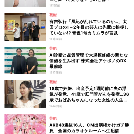
1時間前
芸能
有吉弘行「風紀が乱れているのか…」太
田プロの1～2年目の芸人は先輩に挨拶し
ていない!? 青色1号カミムラが言及
11時間前
芸能
AI診断と品質管理で大規模修繕の新たな
価値を生み出す 株式会社アケボノのDX
最前線
11時間前
芸能
18歳で妊娠、出産予定1週間前に夫の浮
気が発覚、41歳で肛門管がんを発症…36
歳でおばあちゃんになった女性の人生に
島田珠代も思わず涙 『愛のハイエナ
14時間前
season6』
芸能
AKB48選抜16人、CM出演権かけガチ勝
負 全国のカラオケルームへ生配信