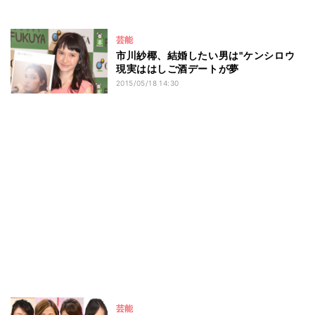
芸能
市川紗椰、結婚したい男は"ケンシロウ
現実ははしご酒デートが夢
2015/05/18 14:30
芸能