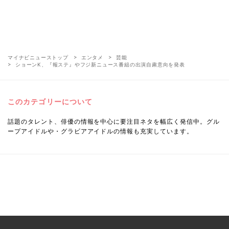
マイナビニューストップ
エンタメ
芸能
ショーンK、『報ステ』やフジ新ニュース番組の出演自粛意向を発表
このカテゴリーについて
話題のタレント、俳優の情報を中心に要注目ネタを幅広く発信中。グル
ープアイドルや・グラビアアイドルの情報も充実しています。