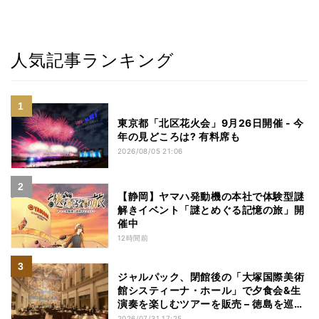
人気記事ランキング
東京都「北区花火会」9月26日開催 - 今
年の見どころは? 有料席も
2026/08/05 21:06
【静岡】ヤマハ発動機の本社で体験型謎
解きイベント「謎とめぐる記憶の旅」開
催中
12時間前
ジャルパック、閉館後の「大塚国際美術
館システィーナ・ホール」で夕食会&生
演奏を楽しむツアーを販売 – 徳島を巡る
5つのコース
2026/07/31 17:25