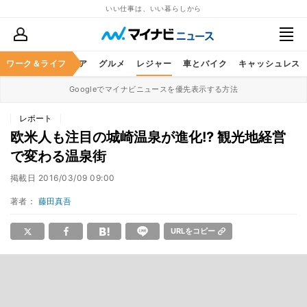
いい仕事は、いい暮らしから
暮らし
ワーク＆ライフ
ヘルスケア
グルメ
レジャー
車とバイク
キャッシュレス
Googleでマイナビニュースを優先表示する方法
レポート
欧米人も注目の城崎温泉が進化!? 観光地経営
で変わる温泉街
掲載日
2016/03/09 09:00
著者：
藤田真吾
URLをコピー