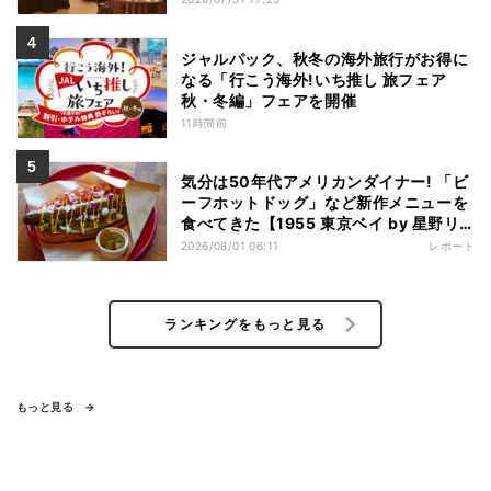
ジャルパック、秋冬の海外旅行がお得に
なる「行こう海外!いち推し 旅フェア
秋・冬編」フェアを開催
11時間前
気分は50年代アメリカンダイナー! 「ビ
ーフホットドッグ」など新作メニューを
食べてきた【1955 東京ベイ by 星野リ
ゾート宿泊レポ】
2026/08/01 06:11
レポート
ランキングをもっと見る
もっと見る