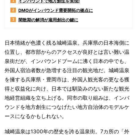
インバウンドで地方創生を実現!
1
DMOがインバウンド需要開拓の拠点に
2
閑散期の解消が雇用創出の鍵に
3
日本情緒が色濃く残る城崎温泉。兵庫県の日本海側に
位置し、都市部からのアクセスが良好とは言い難い温
泉街だが、インバウンドブームに沸く日本の中でも、
外国人宿泊者数が急増する注目の観光地だ。城崎温泉
を擁する兵庫県・豊岡市は、外国人観光客の更なる獲
得と収益化に向け、日本では馴染みのない新たな観光
地経営組織を立ち上げる。同市の取り組みは、インバ
ウンドを地方創生につなげたい地方自治体のモデルケ
ースになるかもしれない。
城崎温泉は1300年の歴史を誇る温泉街。7カ所の「外