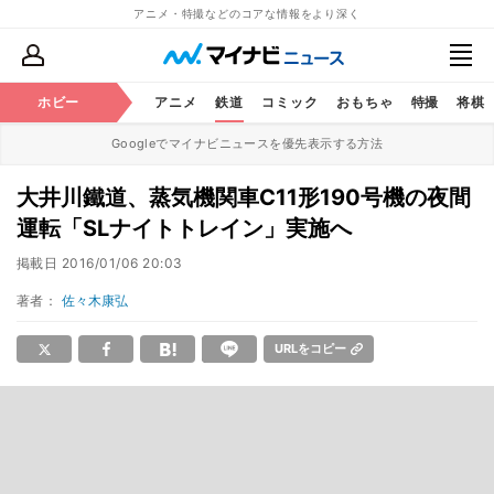
アニメ・特撮などのコアな情報をより深く
ホビー
アニメ
鉄道
コミック
おもちゃ
特撮
将棋
Googleでマイナビニュースを優先表示する方法
大井川鐵道、蒸気機関車C11形190号機の夜間
運転「SLナイトトレイン」実施へ
掲載日
2016/01/06 20:03
著者：
佐々木康弘
URLをコピー