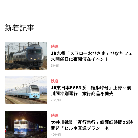
新着記事
鉄道
JR九州「スワローおひさま」ひなたフェ
ス開催日に夜間滞在イベント
3分前
鉄道
JR東日本E653系「碓氷峠号」上野～横
川間特別運行、旅行商品を発売
23分前
鉄道
大井川鐵道「夜行急行」総運転時間22時
間超「ヒルネ直通プラン」も
40分前