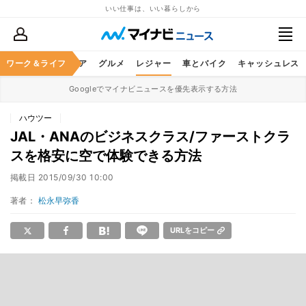
いい仕事は、いい暮らしから
暮らし
ワーク＆ライフ
ヘルスケア
グルメ
レジャー
車とバイク
キャッシュレス
Googleでマイナビニュースを優先表示する方法
ハウツー
JAL・ANAのビジネスクラス/ファーストクラ
スを格安に空で体験できる方法
掲載日
2015/09/30 10:00
著者：
松永早弥香
URLをコピー