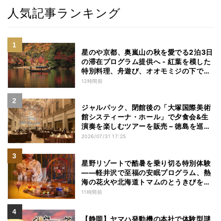
人気記事ランキング
星のや京都、奥嵐山の秋を愛でる2泊3日
の滞在プログラム提供へ - 紅葉を模した
特別料理、舟遊び、オオモミジの下でお
こなう深呼吸など
12時間前
ジャルパック、閉館後の「大塚国際美術
館システィーナ・ホール」で夕食会&生
演奏を楽しむツアーを販売 – 徳島を巡る
5つのコース
2026/07/31 17:25
星野リゾートで酷暑を乗り切る特別体験
——軽井沢で至福の安眠プログラム、熱
海の花火や北海道トマムのとうきびを主
役にしたアフタヌーンティー
11時間前
【静岡】ヤマハ発動機の本社で体験型謎