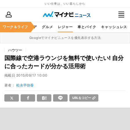
いい仕事は、いい暮らしから
暮らし
ワーク＆ライフ
ヘルスケア
グルメ
レジャー
車とバイク
キャッシュレス
Googleでマイナビニュースを優先表示する方法
ハウツー
国際線で空港ラウンジを無料で使いたい! 自分
に合ったカードが分かる活用術
掲載日
2015/09/17 10:00
著者：
松永早弥香
URLをコピー