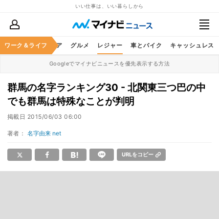
いい仕事は、いい暮らしから
暮らし
ワーク＆ライフ
ヘルスケア
グルメ
レジャー
車とバイク
キャッシュレス
Googleでマイナビニュースを優先表示する方法
群馬の名字ランキング30 - 北関東三つ巴の中
でも群馬は特殊なことが判明
掲載日
2015/06/03 06:00
著者：
名字由来 net
URLをコピー