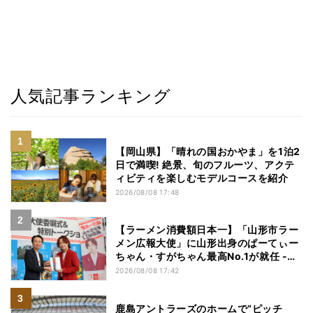
人気記事ランキング
【岡山県】「晴れの国おかやま」を1泊2
日で満喫! 絶景、旬のフルーツ、アクテ
ィビティを楽しむモデルコースを紹介
2026/08/08 17:48
【ラーメン消費額日本一】「山形市ラー
メン広報大使」に山形出身のぱーてぃー
ちゃん・すがちゃん最高No.1が就任 -
「山ラー」の魅力を発信へ
2026/08/08 17:42
鹿島アントラーズのホームで“ピッチ