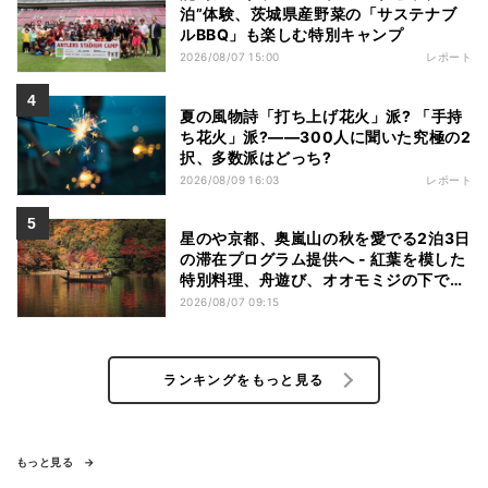
泊”体験、茨城県産野菜の「サステナブ
ルBBQ」も楽しむ特別キャンプ
2026/08/07 15:00
レポート
夏の風物詩「打ち上げ花火」派? 「手持
ち花火」派?――300人に聞いた究極の2
択、多数派はどっち?
2026/08/09 16:03
レポート
星のや京都、奥嵐山の秋を愛でる2泊3日
の滞在プログラム提供へ - 紅葉を模した
特別料理、舟遊び、オオモミジの下でお
こなう深呼吸など
2026/08/07 09:15
ランキングをもっと見る
もっと見る