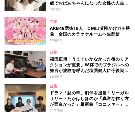
歳でおばあちゃんになった女性の人生に
島田珠代も思わず涙 『愛のハイエナ
4時間前
season6』
芸能
AKB48選抜16人、CM出演権かけガチ勝
負 全国のカラオケルームへ生配信
13時間前
芸能
福田正博「うまくいかなかった後のリア
クションが重要」W杯でのブラジルへの
発言が波紋を呼んだ塩貝健人に今後期待
することは？
16時間前
芸能
ドラマ「惡の華」劇伴を担当！リーガル
リリー・たかはしほのか「真逆な作り方
が面白かった」最新曲「コニファー」制
作秘話も
24時間前