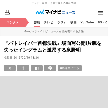
テレビ・映画・人気芸能人の最新情報
エンタメ
芸能
テレビ
ラジオ
映画
YouTube
BS・
Googleでマイナビニュースを優先表示する方法
『パトレイバー首都決戦』場面写公開!片腕を
失ったイングラムと激昂する泉野明
掲載日
2015/02/19 18:30
URLをコピー