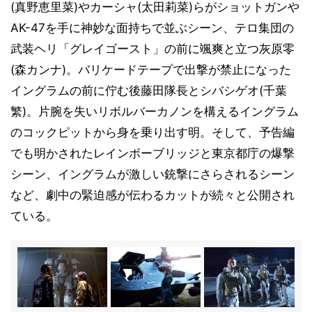
(真野恵里菜)やカーシャ(太田莉菜)らがショットガンや
AK-47を手に神妙な面持ちで並ぶシーン、テロ集団の
武装ヘリ「グレイゴースト」の前に颯爽と立つ灰原零
(森カンナ)。バリケードテープで出撃が禁止になった
イングラムの前に佇む後藤田隊長とシバシゲオ(千葉
繁)。片腕を失いリボルバーカノンを構えるイングラム
のコックピットから身を乗り出す明。そして、予告編
でも明かされたレインボーブリッジと東京都庁の爆撃
シーン、イングラムが激しい銃撃にさらされるシーン
など、劇中の緊迫感が伝わるカットが続々と公開され
ている。