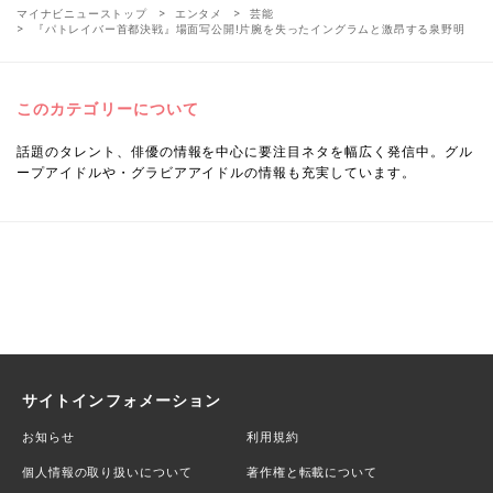
マイナビニューストップ
エンタメ
芸能
『パトレイバー首都決戦』場面写公開!片腕を失ったイングラムと激昂する泉野明
このカテゴリーについて
話題のタレント、俳優の情報を中心に要注目ネタを幅広く発信中。グル
ープアイドルや・グラビアアイドルの情報も充実しています。
サイトインフォメーション
お知らせ
利用規約
個人情報の取り扱いについて
著作権と転載について