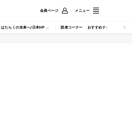
会員ページ
メニュー
はたらくの未来へ/日本HP
読者コーナー
おすすめナビ
マイナビB