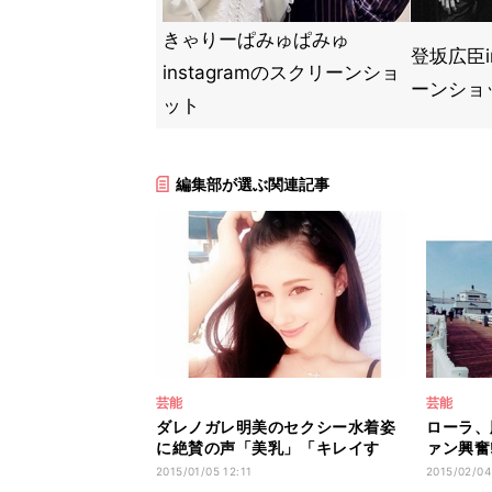
きゃりーぱみゅぱみゅ
登坂広臣i
instagramのスクリーンショ
ーンショ
ット
編集部が選ぶ関連記事
芸能
芸能
ダレノガレ明美のセクシー水着姿
ローラ、
に絶賛の声「美乳」「キレイす
ァン興奮
ぎ!!」
バディ」
2015/01/05 12:11
2015/02/04