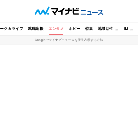
ワーク＆ライフ
就職応援
エンタメ
ホビー
特集
地域活性
IIJ
Googleでマイナビニュースを優先表示する方法