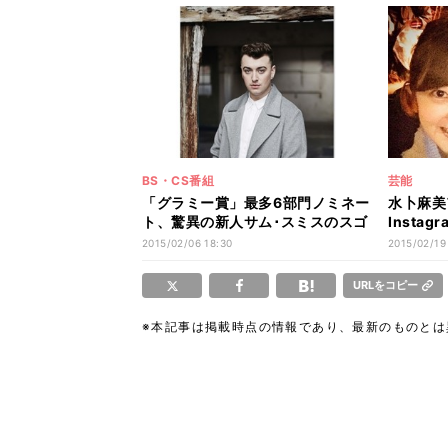
BS・CS番組
芸能
「グラミー賞」最多6部門ノミネー
水卜麻美
ト、驚異の新人サム･スミスのスゴ
Insta
さとは?
「可愛す
2015/02/06 18:30
2015/02/19
URLをコピー
※本記事は掲載時点の情報であり、最新のものと