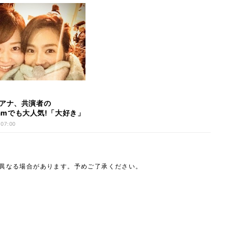
アナ、共演者の
gramでも大人気!「大好き」
ぎ」の声
 07:00
は異なる場合があります。予めご了承ください。