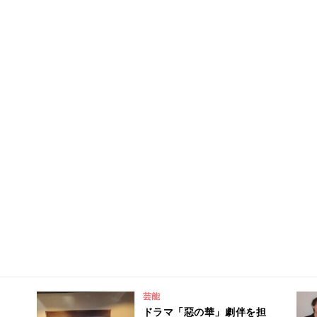
芸能
ドラマ「惡の華」劇伴を担