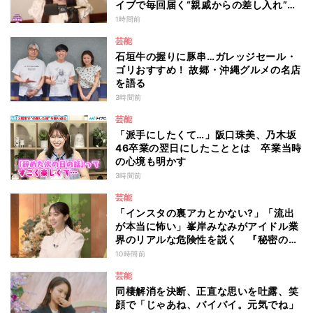
イブで毎回届く“親戚からの差し入れ”と
は？
1時間前
芸能
石垣牛の握りに豚串…ガレッジセール・
ゴリおすすめ！ 故郷・沖縄グルメの名店
を語る
3時間前
芸能
「派手にしたくて…」阪口珠美、乃木坂
46卒業の翌日にしたこととは 卒業当時
の心境も明かす
3時間前
芸能
「インスタの裏アカとかない?」「流出
が本当に怖い」峯岸みなみがアイドル業
界のリアルな危険性を説く 『秘密のマ
マ園』特別編
10時間前
芸能
同棲解消を決断、正直な思いを吐露、笑
顔で「じゃあね、バイバイ。元気でね」