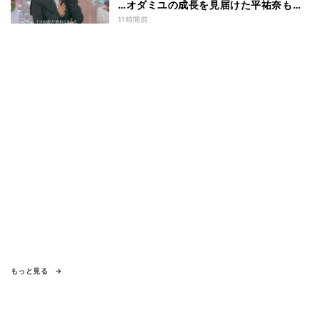
…オダミユの成長を見届けた平祐奈も思
わず涙 『ガールオアレディ3』
11時間前
もっと見る