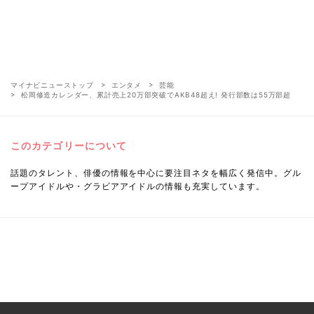
マイナビニューストップ
エンタメ
芸能
松岡修造カレンダー、累計売上20万部突破でAKB48超え! 発行部数は55万部超
このカテゴリーについて
話題のタレント、俳優の情報を中心に要注目ネタを幅広く発信中。グル
ープアイドルや・グラビアアイドルの情報も充実しています。