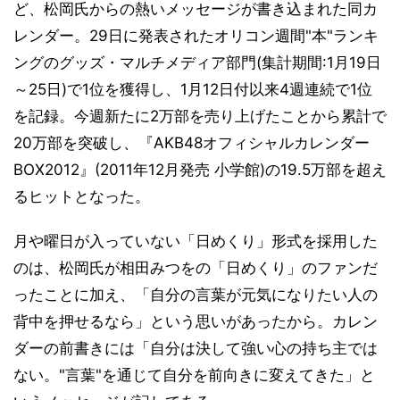
ど、松岡氏からの熱いメッセージが書き込まれた同カ
レンダー。29日に発表されたオリコン週間"本"ランキ
ングのグッズ・マルチメディア部門(集計期間:1月19日
～25日)で1位を獲得し、1月12日付以来4週連続で1位
を記録。今週新たに2万部を売り上げたことから累計で
20万部を突破し、『AKB48オフィシャルカレンダー
BOX2012』(2011年12月発売 小学館)の19.5万部を超え
るヒットとなった。
月や曜日が入っていない「日めくり」形式を採用した
のは、松岡氏が相田みつをの「日めくり」のファンだ
ったことに加え、「自分の言葉が元気になりたい人の
背中を押せるなら」という思いがあったから。カレン
ダーの前書きには「自分は決して強い心の持ち主では
ない。"言葉"を通じて自分を前向きに変えてきた」と