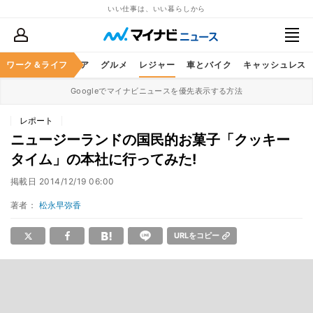
いい仕事は、いい暮らしから
暮らし
ワーク＆ライフ
ヘルスケア
グルメ
レジャー
車とバイク
キャッシュレス
Googleでマイナビニュースを優先表示する方法
レポート
ニュージーランドの国民的お菓子「クッキー
タイム」の本社に行ってみた!
掲載日
2014/12/19 06:00
著者：
松永早弥香
URLをコピー