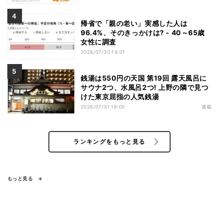
ばお金で買い戻すことが困難」
帰省で「親の老い」実感した人は
96.4%、そのきっかけは? - 40～65歳
女性に調査
2026/07/30 14:01
銭湯は550円の天国 第19回 露天風呂に
サウナ2つ、水風呂2つ! 上野の隣で見つ
けた東京屈指の人気銭湯
2026/07/31 16:00
連載
ランキングをもっと見る
もっと見る