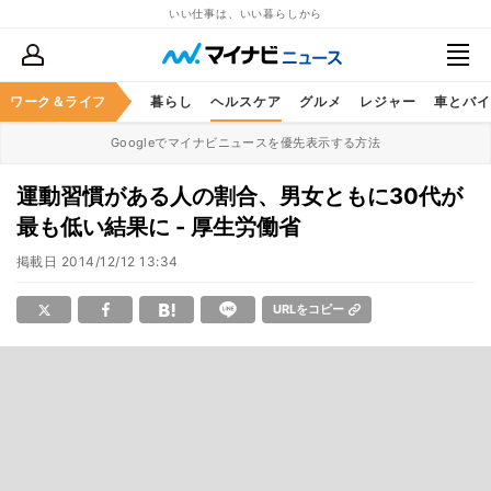
いい仕事は、いい暮らしから
ジネススキル
ワーク＆ライフ
マネー
暮らし
ヘルスケア
グルメ
レジャー
車とバイ
Googleでマイナビニュースを優先表示する方法
運動習慣がある人の割合、男女ともに30代が
最も低い結果に - 厚生労働省
掲載日
2014/12/12 13:34
URLをコピー