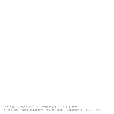
マイナビニューストップ
ワーク＆ライフ
レジャー
神奈川県・箱根町の美術館で「宇宙祭」開催 - 天体観測やワークショップも