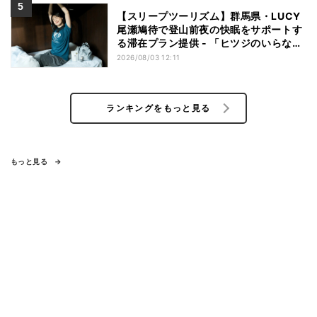
【スリープツーリズム】群馬県・LUCY
尾瀬鳩待で登山前夜の快眠をサポートす
る滞在プラン提供 - 「ヒツジのいらない
枕」とコラボ
2026/08/03 12:11
ランキングをもっと見る
もっと見る