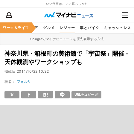
いい仕事は、いい暮らしから
暮らし
ワーク＆ライフ
ヘルスケア
グルメ
レジャー
車とバイク
キャッシュレス
Googleでマイナビニュースを優先表示する方法
神奈川県・箱根町の美術館で「宇宙祭」開催 -
天体観測やワークショップも
掲載日
2014/10/22 10:32
著者：
フォルサ
URLをコピー