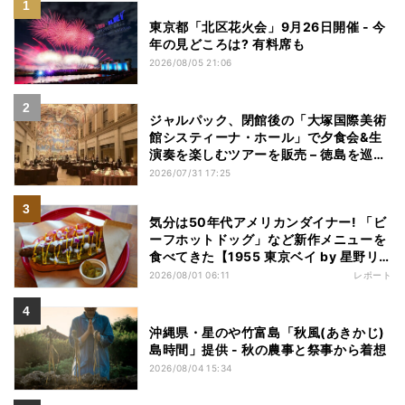
東京都「北区花火会」9月26日開催 - 今
年の見どころは? 有料席も
2026/08/05 21:06
ジャルパック、閉館後の「大塚国際美術
館システィーナ・ホール」で夕食会&生
演奏を楽しむツアーを販売 – 徳島を巡る
5つのコース
2026/07/31 17:25
気分は50年代アメリカンダイナー! 「ビ
ーフホットドッグ」など新作メニューを
食べてきた【1955 東京ベイ by 星野リ
ゾート宿泊レポ】
2026/08/01 06:11
レポート
沖縄県・星のや竹富島「秋風(あきかじ)
島時間」提供 - 秋の農事と祭事から着想
2026/08/04 15:34