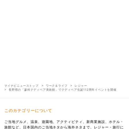
マイナビニューストップ
ワーク＆ライフ
レジャー
長野県の「蓼科テディベア美術館」でテディベア生誕112周年イベントを開催
このカテゴリーについて
ご当地グルメ、温泉、遊園地、アクティビティ、新商業施設、ホテル・
旅館など、日本国内のご当地ネタから海外ネタまで、レジャー・旅行に