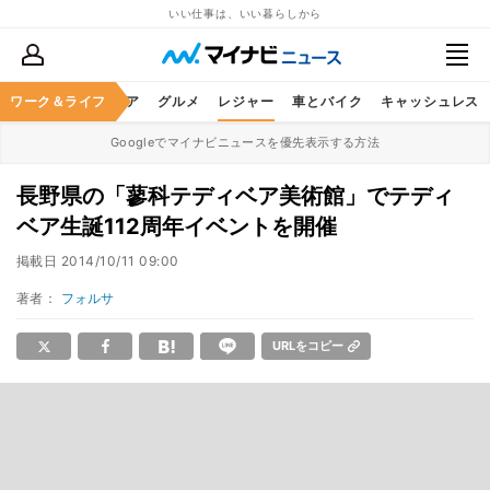
いい仕事は、いい暮らしから
暮らし
ワーク＆ライフ
ヘルスケア
グルメ
レジャー
車とバイク
キャッシュレス
Googleでマイナビニュースを優先表示する方法
長野県の「蓼科テディベア美術館」でテディ
ベア生誕112周年イベントを開催
掲載日
2014/10/11 09:00
著者：
フォルサ
URLをコピー