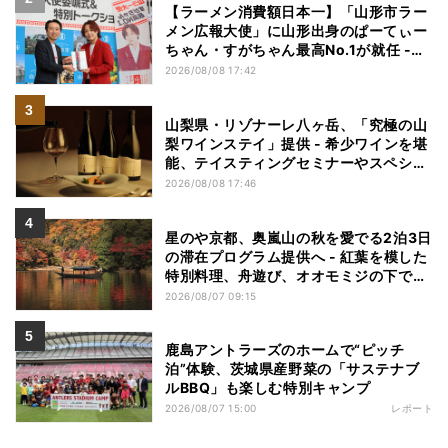
【ラーメン消費額日本一】「山形市ラー
メン広報大使」に山形出身のぱーてぃー
ちゃん・すがちゃん最高No.1が就任 -
「山ラー」の魅力を発信へ
2026/08/08 17:42
山梨県・リゾナーレ八ヶ岳、「究極の山
梨ワインステイ」提供 - 希少ワインを堪
能、テイスティングセミナーやスペシャ
ルディナーも
2026/08/08 17:46
星のや京都、奥嵐山の秋を愛でる2泊3日
の滞在プログラム提供へ - 紅葉を模した
特別料理、舟遊び、オオモミジの下でお
こなう深呼吸など
2026/08/07 09:15
鹿島アントラーズのホームで“ピッチ
泊”体験、茨城県産野菜の「サステナブ
ルBBQ」も楽しむ特別キャンプ
2026/08/07 15:00
レポート