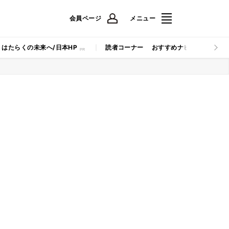
会員ページ
メニュー
はたらくの未来へ/日本HP
読者コーナー
おすすめナビ
マイナビB