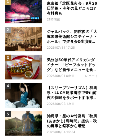
東京都「北区花火会」9月26
日開催 - 今年の見どころは?
有料席も
21時間前
ジャルパック、閉館後の「大
塚国際美術館システィーナ・
ホール」で夕食会&生演奏を
楽しむツアーを販売 – 徳島を
2026/07/31 17:25
巡る5つのコース
気分は50年代アメリカンダ
イナー! 「ビーフホットドッ
グ」など新作メニューを食べ
てきた【1955 東京ベイ by
2026/08/01 06:11
レポート
星野リゾート宿泊レポ】
【スリープツーリズム】群馬
県・LUCY尾瀬鳩待で登山前
夜の快眠をサポートする滞在
プラン提供 - 「ヒツジのいら
2026/08/03 12:11
ない枕」とコラボ
沖縄県・星のや竹富島「秋風
(あきかじ)島時間」提供 - 秋
の農事と祭事から着想
2026/08/04 15:34