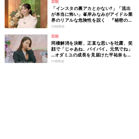
芸能
「インスタの裏アカとかない?」「流出
が本当に怖い」峯岸みなみがアイドル業
界のリアルな危険性を説く 『秘密のマ
マ園』特別編
10時間前
芸能
同棲解消を決断、正直な思いを吐露、笑
顔で「じゃあね、バイバイ。元気でね」
…オダミユの成長を見届けた平祐奈も思
わず涙 『ガールオアレディ3』
11時間前