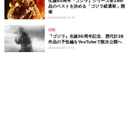
生誕60周年『ゴジラ』シリーズ全28作
品のベストを決める「ゴジラ総選挙」開
催
2014/05/08 23:15
芸能
『ゴジラ』生誕60周年記念、歴代計28
作品の予告編をYouTubeで順次公開へ
2014/02/25 17:51