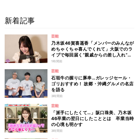
新着記事
芸能
乃木坂46賀喜遥香「メンバーのみんなが
めちゃくちゃ喜んでくれて」大阪でのラ
イブで毎回届く“親戚からの差し入れ”と
は？
1時間前
芸能
石垣牛の握りに豚串…ガレッジセール・
ゴリおすすめ！ 故郷・沖縄グルメの名店
を語る
3時間前
芸能
「派手にしたくて…」阪口珠美、乃木坂
46卒業の翌日にしたこととは 卒業当時
の心境も明かす
3時間前