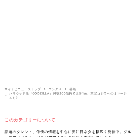
マイナビニューストップ
エンタメ
芸能
ハリウッド版『GODZILLA』興収200億円で世界1位、東宝ゴジラへのオマージ
ュも?
このカテゴリーについて
話題のタレント、俳優の情報を中心に要注目ネタを幅広く発信中。グル