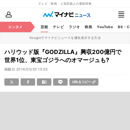
テレビ・映画・人気芸能人の最新情報
エンタメ
芸能
テレビ
ラジオ
映画
YouTube
BS・
Googleでマイナビニュースを優先表示する方法
ハリウッド版『GODZILLA』興収200億円で
世界1位、東宝ゴジラへのオマージュも?
掲載日
2014/05/20 15:05
URLをコピー