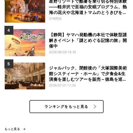
星野リゾートで酷暑を乗り切る特別体験
——軽井沢で至福の安眠プログラム、熱
海の花火や北海道トマムのとうきびを主
役にしたアフタヌーンティー
21時間前
【静岡】ヤマハ発動機の本社で体験型謎
解きイベント「謎とめぐる記憶の旅」開
催中
2026/08/06 16:35
ジャルパック、閉館後の「大塚国際美術
館システィーナ・ホール」で夕食会&生
演奏を楽しむツアーを販売 – 徳島を巡る
5つのコース
2026/07/31 17:25
ランキングをもっと見る
もっと見る