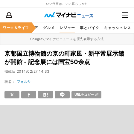
いい仕事は、いい暮らしから
暮らし
ワーク＆ライフ
ヘルスケア
グルメ
レジャー
車とバイク
キャッシュレス
Googleでマイナビニュースを優先表示する方法
京都国立博物館の京の町家風・新平常展示館
が開館 - 記念展には国宝50余点
掲載日
2014/02/27 14:33
著者：
フォルサ
URLをコピー