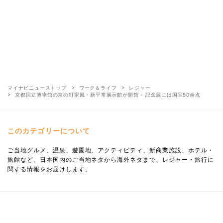
マイナビニューストップ
ワーク＆ライフ
レジャー
京都国立博物館の京の町家風・新平常展示館が開館 - 記念展には国宝50余点
このカテゴリーについて
ご当地グルメ、温泉、遊園地、アクティビティ、新商業施設、ホテル・
旅館など、日本国内のご当地ネタから海外ネタまで、レジャー・旅行に
関する情報をお届けします。