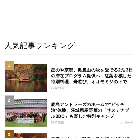
人気記事ランキング
星のや京都、奥嵐山の秋を愛でる2泊3日
の滞在プログラム提供へ - 紅葉を模した
特別料理、舟遊び、オオモミジの下でお
こなう深呼吸など
22時間前
鹿島アントラーズのホームで“ピッチ
泊”体験、茨城県産野菜の「サステナブ
ルBBQ」も楽しむ特別キャンプ
16時間前
レポート