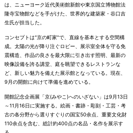
は、ニューヨーク近代美術館新館や東京国立博物館法
隆寺宝物館などを手がけた、世界的な建築家・谷口吉
生氏が担当した。
コンセプトは"京の町家"で、直線を基本とする空間構
成。太陽の光が降り注ぐロビー、展示室全体を守る免
震構造、作品の良さを最大限に引き出す照明、最新の
映像設備を誇る講堂、庭を眺望できるレストランな
ど、新しい魅力を備えた展示館となっている。現在、
9月の開館に向けて準備を進めている。
開館記念企画展「京(みやこ)へのいざない」は9月13日
～11月16日に実施する。絵画・書跡・彫刻・工芸・考
古の各分野から選りすぐりの国宝50余点、重要文化財
110余点を含む、総計約400点の名品・名作を展示す
る。