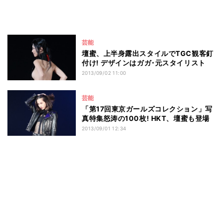
芸能
壇蜜、上半身露出スタイルでTGC観客釘
付け! デザインはガガ･元スタイリスト
2013/09/02 11:00
芸能
「第17回東京ガールズコレクション」写
真特集怒涛の100枚! HKT、壇蜜も登場
2013/09/01 12:34