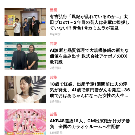
芸能
有吉弘行「風紀が乱れているのか…」太
田プロの1～2年目の芸人は先輩に挨拶し
ていない!? 青色1号カミムラが言及
1時間前
芸能
AI診断と品質管理で大規模修繕の新たな
価値を生み出す 株式会社アケボノのDX
最前線
2時間前
芸能
18歳で妊娠、出産予定1週間前に夫の浮
気が発覚、41歳で肛門管がんを発症…36
歳でおばあちゃんになった女性の人生に
島田珠代も思わず涙 『愛のハイエナ
5時間前
season6』
芸能
AKB48選抜16人、CM出演権かけガチ勝
負 全国のカラオケルームへ生配信
13時間前