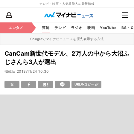
テレビ・映画・人気芸能人の最新情報
エンタメ
芸能
テレビ
ラジオ
映画
YouTube
BS・
Googleでマイナビニュースを優先表示する方法
CanCam新世代モデル、2万人の中から大沼ふ
じさんら3人が選出
掲載日
2013/11/24 10:30
URLをコピー