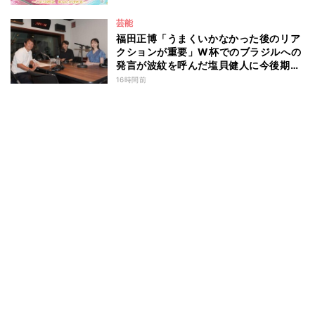
芸能
福田正博「うまくいかなかった後のリア
クションが重要」W杯でのブラジルへの
発言が波紋を呼んだ塩貝健人に今後期待
することは？
16時間前