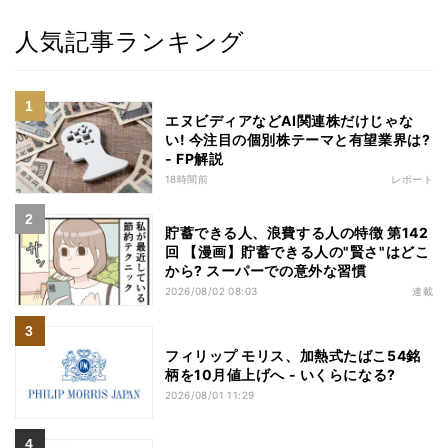
人気記事ランキング
エヌビディアなどAI関連株だけじゃな
い! 今注目の個別株テーマと有望業界は?
- FP解説
18時間前
レポート
貯蓄できる人、浪費する人の特徴 第142
回 【漫画】貯蓄できる人の"賢さ"はどこ
から? スーパーでの意外な習慣
2026/08/02 08:03
連載
フィリップ モリス、加熱式たばこ54銘
柄を10月値上げへ - いくらになる?
2026/08/01 11:29