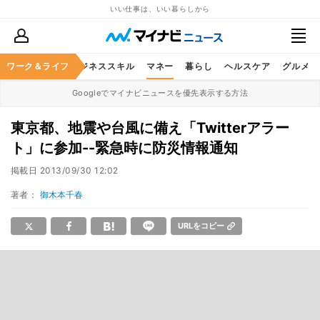
いい仕事は、いい暮らしから
ワーク＆ライフ
キャリア
ビジネススキル
マネー
暮らし
ヘルスケア
グルメ
Googleでマイナビニュースを優先表示する方法
東京都、地震や台風に備え「Twitterアラー
ト」に参加--緊急時に防災情報通知
掲載日
2013/09/30 12:02
著者：
御木本千春
URLをコピー