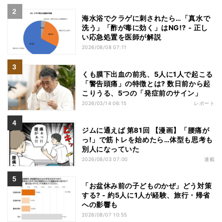
海水浴でクラゲに刺されたら…「真水で
洗う」「酢が毒に効く」はNG!? - 正し
い応急処置を医師が解説
2026/08/08 07:11
くも膜下出血の前兆、5人に1人で起こる
「警告頭痛」の特徴とは? 数日前から起
こりうる、5つの「発症前のサイン」
2026/03/14 06:15
レポート
ジムに通えば 第81回 【漫画】「腰痛が
っ!」で筋トレを始めたら…体型も思考も
別人になっていた
2026/08/03 07:00
連載
「お盆休み前の子どものかぜ」どう対策
する? - 約5人に1人が経験、旅行・帰省
への影響も
2026/08/07 10:55