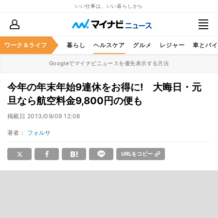
いい仕事は、いい暮らしから
ジネススキル
ワーク＆ライフ
マネー
暮らし
ヘルスケア
グルメ
レジャー
車とバイ
Googleでマイナビニュースを優先表示する方法
今年の年末年始9連休をお得に! 大晦日・元
旦なら航空料金9,800円の便も
掲載日
2013/09/09 12:08
著者：
フォルサ
URLをコピー