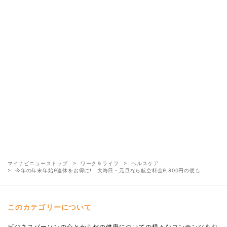
マイナビニューストップ
ワーク＆ライフ
ヘルスケア
今年の年末年始9連休をお得に! 大晦日・元旦なら航空料金9,800円の便も
このカテゴリーについて
ビジネスパーソンの心とからだの健康についての様々なコンテンツをお