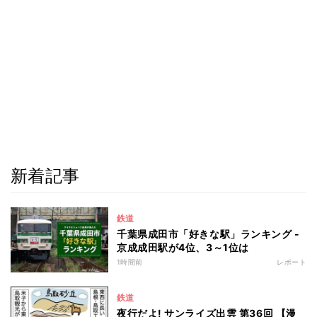
新着記事
鉄道
千葉県成田市「好きな駅」ランキング -
京成成田駅が4位、3～1位は
1時間前
レポート
鉄道
夜行だよ! サンライズ出雲 第36回 【漫