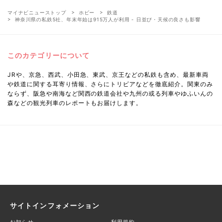
マイナビニューストップ
ホビー
鉄道
神奈川県の私鉄5社、年末年始は915万人が利用 - 日並び・天候の良さも影響
このカテゴリーについて
JRや、京急、西武、小田急、東武、京王などの私鉄も含め、最新車両
や鉄道に関する耳寄り情報、さらにトリビアなどを徹底紹介。関東のみ
ならず、阪急や南海など関西の鉄道会社や九州の或る列車やゆふいんの
森などの観光列車のレポートもお届けします。
サイトインフォメーション
お知らせ
利用規約