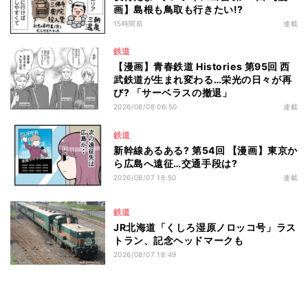
画】島根も鳥取も行きたい!?
15時間前
連載
鉄道
【漫画】青春鉄道 Histories 第95回 西
武鉄道が生まれ変わる…栄光の日々が再
び? 「サーベラスの撤退」
2026/08/08 06:50
連載
鉄道
新幹線あるある? 第54回 【漫画】東京か
ら広島へ遠征…交通手段は?
2026/08/07 18:50
連載
鉄道
JR北海道「くしろ湿原ノロッコ号」ラス
トラン、記念ヘッドマークも
2026/08/07 18:49