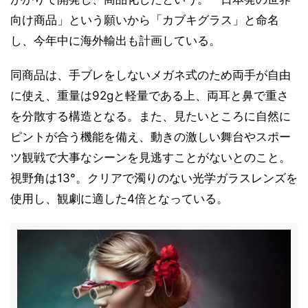
向け商品」という願いから「カブキグラス」と命名
し、今年中に海外輸出も計画している。
同商品は、手ブレをしないメガネ式のため両手が自由
に使え、重量は92gと軽量である上、両耳と鼻で重さ
を分散する構造となる。また、見たいところに自然に
ピントが合う機能を備え、動きの激しい舞台やスポー
ツ観戦で大事なシーンを見逃すことがないとのこと。
視野角は13°。クリアで濁りのない光学ガラスレンズを
使用し、観劇に適した4倍となっている。