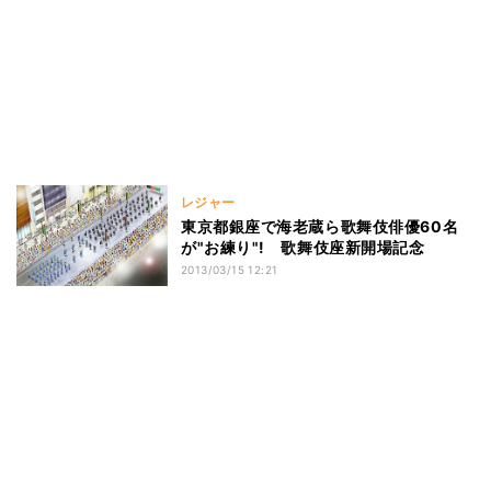
レジャー
東京都銀座で海老蔵ら歌舞伎俳優60名
が"お練り"! 歌舞伎座新開場記念
2013/03/15 12:21