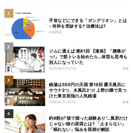
手首などにできる「ガングリオン」とは
- 何科を受診する? 治療法は?
20時間前
ジムに通えば 第81回 【漫画】「腰痛が
っ!」で筋トレを始めたら…体型も思考も
別人になっていた
2026/08/03 07:00
連載
銭湯は550円の天国 第19回 露天風呂に
サウナ2つ、水風呂2つ! 上野の隣で見つ
けた東京屈指の人気銭湯
2026/07/31 16:00
連載
約6割が“咳で困った経験あり”…風邪だけ
じゃない咳の原因とは? 「止まらない」
「眠れない」悩みを医師が解説