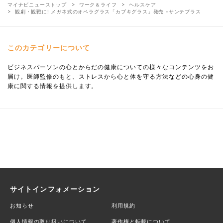
マイナビニューストップ
ワーク＆ライフ
ヘルスケア
観劇・観戦に! メガネ式のオペラグラス「カブキグラス」発売 -サンテプラス
このカテゴリーについて
ビジネスパーソンの心とからだの健康についての様々なコンテンツをお
届け。医師監修のもと、ストレスから心と体を守る方法などの心身の健
康に関する情報を提供します。
サイトインフォメーション
お知らせ
利用規約
個人情報の取り扱いについて
著作権と転載について