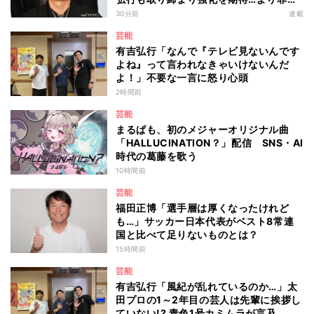
重くなる“ポイ捨て”とは 大垣優希弁護
30分前
連載
士が解説
芸能
有吉弘行「なんで『テレビ見ないんです
よね』って言われなきゃいけないんだ
よ！」不要な一言に怒り心頭
2時間前
芸能
まるぱも、初のメジャーオリジナル曲
「HALLUCINATION？」配信 SNS・AI
時代の葛藤を歌う
10時間前
芸能
福田正博「選手層は厚くなったけれど
も…」サッカー日本代表がベスト8常連
国と比べて足りないものとは？
15時間前
芸能
有吉弘行「風紀が乱れているのか…」太
田プロの1～2年目の芸人は先輩に挨拶し
ていない!? 青色1号カミムラが言及