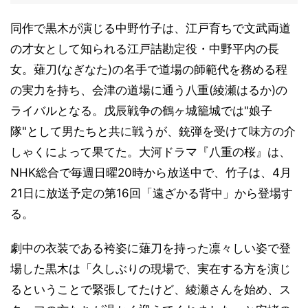
同作で黒木が演じる中野竹子は、江戸育ちで文武両道
の才女として知られる江戸詰勘定役・中野平内の長
女。薙刀(なぎなた)の名手で道場の師範代を務める程
の実力を持ち、会津の道場に通う八重(綾瀬はるか)の
ライバルとなる。戊辰戦争の鶴ヶ城籠城では"娘子
隊"として男たちと共に戦うが、銃弾を受けて味方の介
しゃくによって果てた。大河ドラマ『八重の桜』は、
NHK総合で毎週日曜20時から放送中で、竹子は、4月
21日に放送予定の第16回「遠ざかる背中」から登場す
る。
劇中の衣装である袴姿に薙刀を持った凛々しい姿で登
場した黒木は「久しぶりの現場で、実在する方を演じ
るということで緊張してたけど、綾瀬さんを始め、ス