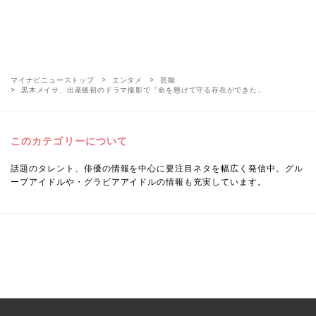
マイナビニューストップ
エンタメ
芸能
黒木メイサ、出産後初のドラマ撮影で「命を懸けて守る存在ができた」
このカテゴリーについて
話題のタレント、俳優の情報を中心に要注目ネタを幅広く発信中。グル
ープアイドルや・グラビアアイドルの情報も充実しています。