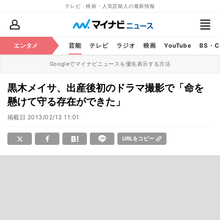
テレビ・映画・人気芸能人の最新情報
エンタメ
芸能
テレビ
ラジオ
映画
YouTube
BS・
Googleでマイナビニュースを優先表示する方法
黒木メイサ、出産後初のドラマ撮影で「命を
懸けて守る存在ができた」
掲載日
2013/02/13 11:01
URLをコピー