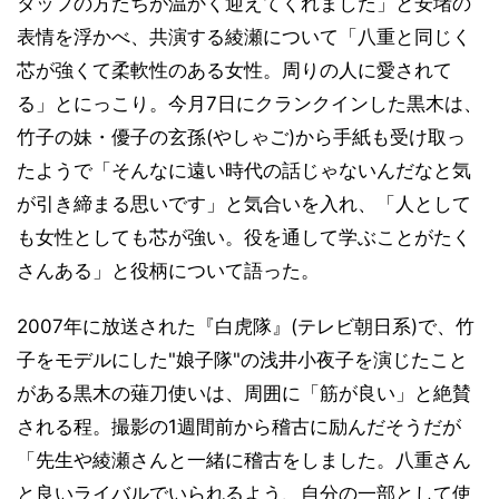
タッフの方たちが温かく迎えてくれました」と安堵の
表情を浮かべ、共演する綾瀬について「八重と同じく
芯が強くて柔軟性のある女性。周りの人に愛されて
る」とにっこり。今月7日にクランクインした黒木は、
竹子の妹・優子の玄孫(やしゃご)から手紙も受け取っ
たようで「そんなに遠い時代の話じゃないんだなと気
が引き締まる思いです」と気合いを入れ、「人として
も女性としても芯が強い。役を通して学ぶことがたく
さんある」と役柄について語った。
2007年に放送された『白虎隊』(テレビ朝日系)で、竹
子をモデルにした"娘子隊"の浅井小夜子を演じたこと
がある黒木の薙刀使いは、周囲に「筋が良い」と絶賛
される程。撮影の1週間前から稽古に励んだそうだが
「先生や綾瀬さんと一緒に稽古をしました。八重さん
と良いライバルでいられるよう、自分の一部として使