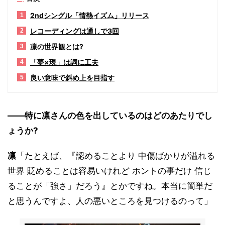
2ndシングル「情熱イズム」リリース
1
レコーディングは通しで3回
2
凛の世界観とは?
3
「夢×現」は詞に工夫
4
良い意味で斜め上を目指す
5
――特に凛さんの色を出しているのはどのあたりでし
ょうか?
凛
「たとえば、『認めることより 中傷ばかりが溢れる
世界 貶めることは容易いけれど ホントの事だけ 信じ
ることが「強さ」だろう』とかですね。本当に簡単だ
と思うんですよ、人の悪いところを見つけるのって」