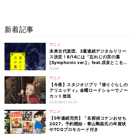
新着記事
アニメ
未来古代楽団、3週連続デジタルリリー
ス決定！8/14には「忘れじの言の葉
[Symphonic ver.]」feat.戌亥とこを配
信
10分前
アニメ
【今夜】スタジオジブリ『借りぐらしの
アリエッティ』金曜ロードショーでノー
カット放送
2026/08/07 06:24
アニメ
【5年連続完売】「名探偵コナンおせち
2027」予約開始 - 青山剛昌氏の年賀状
やTCGプロモカード付き