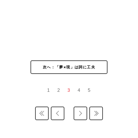
次へ：「夢×現」は詞に工夫
1
2
3
4
5