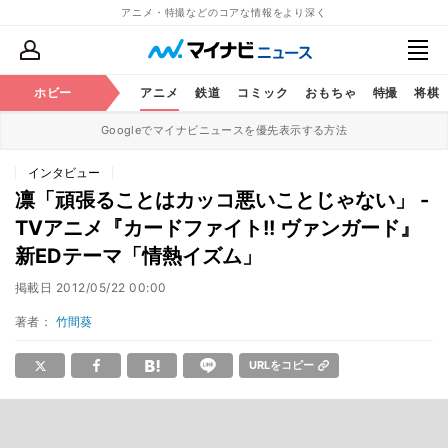
アニメ・特撮などのコアな情報をより深く
ホビー
アニメ
鉄道
コミック
おもちゃ
特撮
将棋
Googleでマイナビニュースを優先表示する方法
インタビュー
凛「頑張ることはカッコ悪いことじゃない」 -
TVアニメ『カードファイト!! ヴァンガード』
新EDテーマ「情熱イズム」
掲載日
2012/05/22 00:00
著者：
竹間葵
URLをコピー