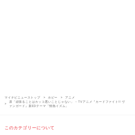
マイナビニューストップ
ホビー
アニメ
凛「頑張ることはカッコ悪いことじゃない」 - TVアニメ『カードファイト!! ヴ
ァンガード』新EDテーマ「情熱イズム」
このカテゴリーについて