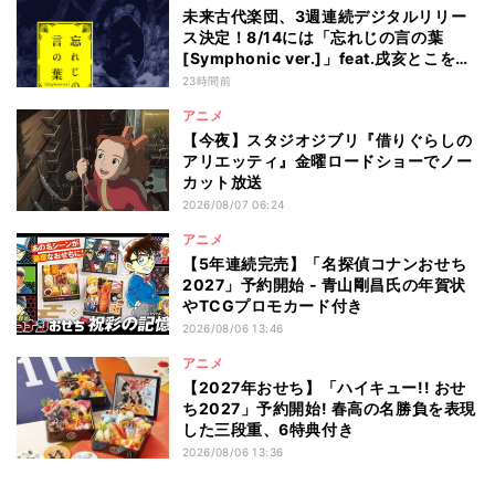
未来古代楽団、3週連続デジタルリリー
ス決定！8/14には「忘れじの言の葉
[Symphonic ver.]」feat.戌亥とこを配
信
23時間前
アニメ
【今夜】スタジオジブリ『借りぐらしの
アリエッティ』金曜ロードショーでノー
カット放送
2026/08/07 06:24
アニメ
【5年連続完売】「名探偵コナンおせち
2027」予約開始 - 青山剛昌氏の年賀状
やTCGプロモカード付き
2026/08/06 13:46
アニメ
【2027年おせち】「ハイキュー!! おせ
ち2027」予約開始! 春高の名勝負を表現
した三段重、6特典付き
2026/08/06 13:36