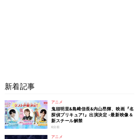
新着記事
アニメ
鬼頭明里&島﨑信長&内山昂輝、映画『名
探偵プリキュア!』出演決定 -最新映像＆
新スチール解禁
6分前
アニメ