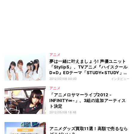
アニメ
夢は一緒に叶えましょう! 声優ユニット
「StylipS」、TVアニメ『ハイスクール
D×D』EDテーマ「STUDY×STUDY」で
デビュー
2012/02/08 00:00
インタビュー
アニメ
「アニメロサマーライブ2012 -
INFINITY∞-」、3組の追加アーティス
ト決定
2012/05/08 18:48
アニメグッズ買取11選！高額で売るなら