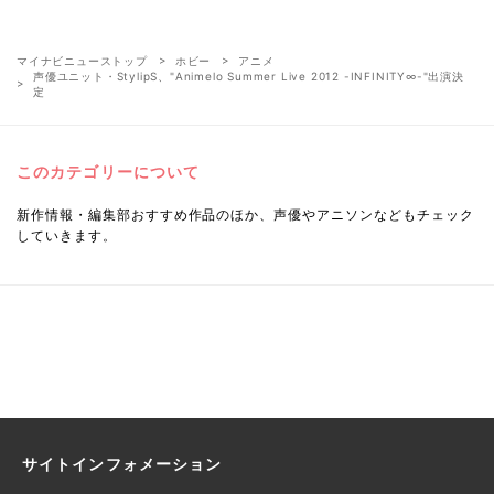
マイナビニューストップ
ホビー
アニメ
声優ユニット・StylipS、"Animelo Summer Live 2012 -INFINITY∞-"出演決
定
このカテゴリーについて
新作情報・編集部おすすめ作品のほか、声優やアニソンなどもチェック
していきます。
サイトインフォメーション