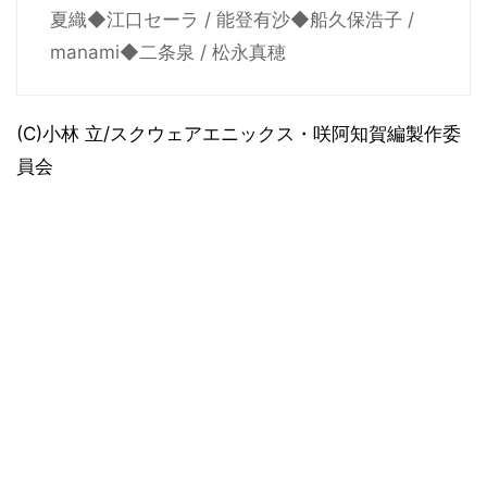
夏織◆江口セーラ / 能登有沙◆船久保浩子 /
manami◆二条泉 / 松永真穂
(C)小林 立/スクウェアエニックス・咲阿知賀編製作委
員会