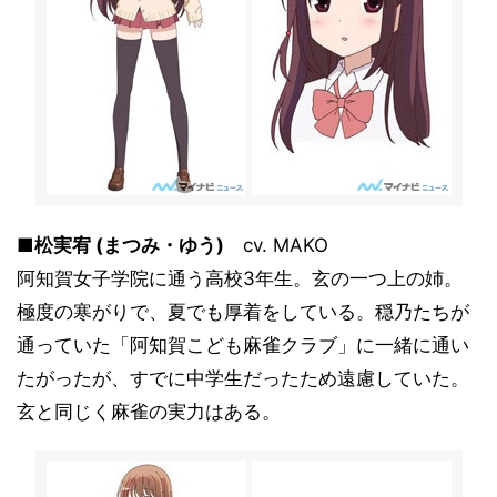
■松実宥 (まつみ・ゆう)
cv. MAKO
阿知賀女子学院に通う高校3年生。玄の一つ上の姉。
極度の寒がりで、夏でも厚着をしている。穏乃たちが
通っていた「阿知賀こども麻雀クラブ」に一緒に通い
たがったが、すでに中学生だったため遠慮していた。
玄と同じく麻雀の実力はある。