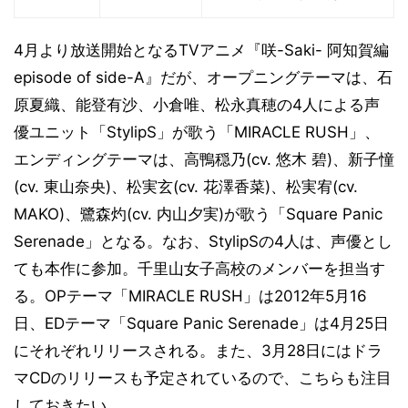
4月より放送開始となるTVアニメ『咲-Saki- 阿知賀編
episode of side-A』だが、オープニングテーマは、石
原夏織、能登有沙、小倉唯、松永真穂の4人による声
優ユニット「StylipS」が歌う「MIRACLE RUSH」、
エンディングテーマは、高鴨穏乃(cv. 悠木 碧)、新子憧
(cv. 東山奈央)、松実玄(cv. 花澤香菜)、松実宥(cv.
MAKO)、鷺森灼(cv. 内山夕実)が歌う「Square Panic
Serenade」となる。なお、StylipSの4人は、声優とし
ても本作に参加。千里山女子高校のメンバーを担当す
る。OPテーマ「MIRACLE RUSH」は2012年5月16
日、EDテーマ「Square Panic Serenade」は4月25日
にそれぞれリリースされる。また、3月28日にはドラ
マCDのリリースも予定されているので、こちらも注目
しておきたい。