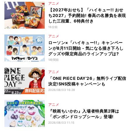
アニメ
【2027年おせち】「ハイキュー!! おせ
ち2027」予約開始! 春高の名勝負を表現
した三段重、6特典付き
16分前
アニメ
ローソン×「ハイキュー!!」キャンペー
ンが8月11日開始 - 気になる描き下ろし
グッズや限定商品のラインアップは?
1時間前
アニメ
「ONE PIECE DAY’26」無料ライブ配信
決定!SNS投稿キャンペーンも
2026/08/03 16:28
アニメ
『映画ちいかわ』入場者特典第2弾は
「ボンボンドロップシール」登場!
2026/08/03 11:15