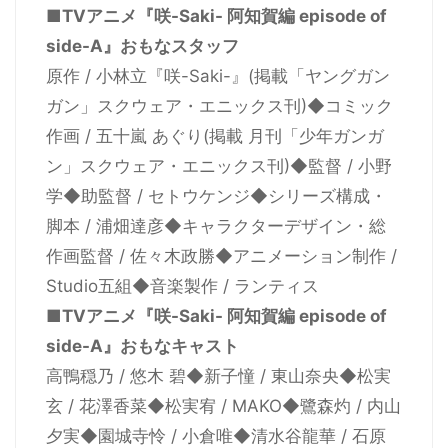
■TVアニメ『咲-Saki- 阿知賀編 episode of
side-A』おもなスタッフ
原作 / 小林立『咲-Saki-』(掲載「ヤングガン
ガン」スクウェア・エニックス刊)◆コミック
作画 / 五十嵐 あぐり(掲載 月刊「少年ガンガ
ン」スクウェア・エニックス刊)◆監督 / 小野
学◆助監督 / セトウケンジ◆シリーズ構成・
脚本 / 浦畑達彦◆キャラクターデザイン・総
作画監督 / 佐々木政勝◆アニメーション制作 /
Studio五組◆音楽製作 / ランティス
■TVアニメ『咲-Saki- 阿知賀編 episode of
side-A』おもなキャスト
高鴨穏乃 / 悠木 碧◆新子憧 / 東山奈央◆松実
玄 / 花澤香菜◆松実宥 / MAKO◆鷺森灼 / 内山
夕実◆園城寺怜 / 小倉唯◆清水谷龍華 / 石原