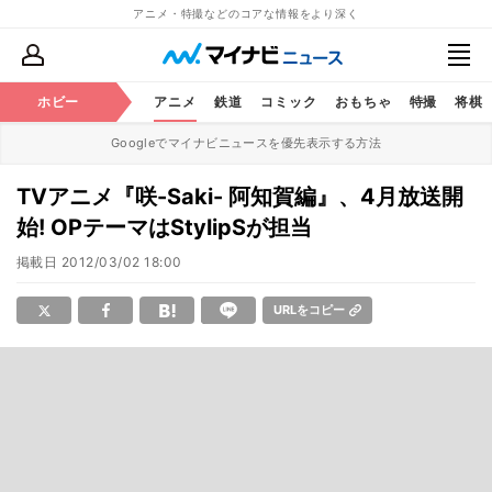
アニメ・特撮などのコアな情報をより深く
ホビー
アニメ
鉄道
コミック
おもちゃ
特撮
将棋
Googleでマイナビニュースを優先表示する方法
TVアニメ『咲-Saki- 阿知賀編』、4月放送開
始! OPテーマはStylipSが担当
掲載日
2012/03/02 18:00
URLをコピー