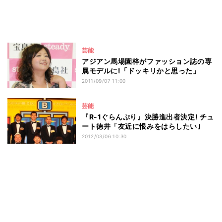
芸能
アジアン馬場園梓がファッション誌の専
属モデルに!「ドッキリかと思った」
2011/09/07 11:00
芸能
『R-1ぐらんぷり』決勝進出者決定! チュ
ート徳井「友近に恨みをはらしたい｣
2012/03/06 10:30