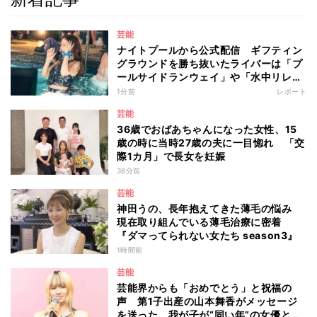
芸能
ナイトプールから公式配信 ギフティン
グラウンドを勝ち抜いたライバーは「プ
ールサイドランウェイ」や「水中リレ
ー」にも参加 『イチナナイト★プー
1分前
レポート
ル・パーティー』
芸能
36歳でおばあちゃんになった女性、15
歳の時に当時27歳の夫に一目惚れ 「交
際1カ月」で長女を妊娠
36分前
芸能
神田うの、長年抱えてきた薄毛の悩み
現在取り組んでいる薄毛治療に密着
『ダマってられない女たち season3』
1時間前
芸能
芸能界からも「おめでとう」と祝福の
声 第1子出産の山本舞香がメッセージ
を送った、我が子が“同い年”の女優と