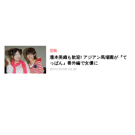
芸能
瀧本美織も歓迎! アジアン馬場園が『て
っぱん』番外編で女優に
2011/10/06 23:30