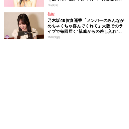
は 今月1日には2年在籍した所属事務所
7時間前
からの退所を報告「自分の進むべき道を
芸能
改めて考えながら…」
乃木坂46賀喜遥香「メンバーのみんなが
めちゃくちゃ喜んでくれて」大阪でのラ
イブで毎回届く“親戚からの差し入れ”と
は？
19時間前