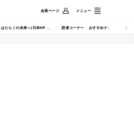
会員ページ
メニュー
はたらくの未来へ/日本HP
読者コーナー
おすすめナビ
マイナビB