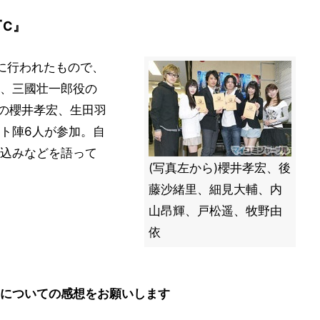
『C』
に行われたもので、
、三國壮一郎役の
の櫻井孝宏、生田羽
ト陣6人が参加。自
込みなどを語って
(写真左から)櫻井孝宏、後
藤沙緒里、細見大輔、内
山昂輝、戸松遥、牧野由
依
についての感想をお願いします