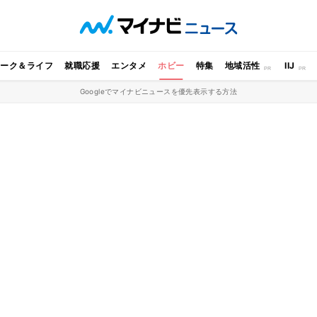
ワーク＆ライフ
就職応援
エンタメ
ホビー
特集
地域活性
IIJ
Googleでマイナビニュースを優先表示する方法