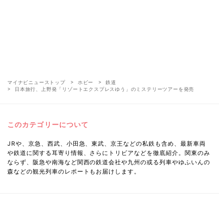
マイナビニューストップ
ホビー
鉄道
日本旅行、上野発「リゾートエクスプレスゆう」のミステリーツアーを発売
このカテゴリーについて
JRや、京急、西武、小田急、東武、京王などの私鉄も含め、最新車両
や鉄道に関する耳寄り情報、さらにトリビアなどを徹底紹介。関東のみ
ならず、阪急や南海など関西の鉄道会社や九州の或る列車やゆふいんの
森などの観光列車のレポートもお届けします。