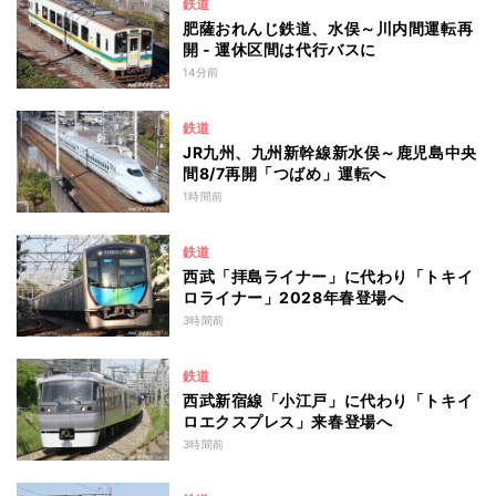
鉄道
肥薩おれんじ鉄道、水俣～川内間運転再
開 - 運休区間は代行バスに
14分前
鉄道
JR九州、九州新幹線新水俣～鹿児島中央
間8/7再開「つばめ」運転へ
1時間前
鉄道
西武「拝島ライナー」に代わり「トキイ
ロライナー」2028年春登場へ
3時間前
鉄道
西武新宿線「小江戸」に代わり「トキイ
ロエクスプレス」来春登場へ
3時間前