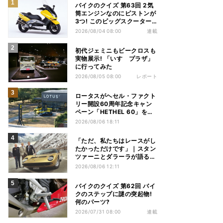
バイクのクイズ 第63回 2気
筒エンジンなのにピストンが
3つ! このビッグスクーター
の名前は?
2026/08/04 08:00
連載
初代ジェミニもビークロスも
実物展示! 「いすゞプラザ」
に行ってみた
2026/08/05 08:00
レポート
ロータスがヘセル・ファクト
リー開設60周年記念キャン
ペーン「HETHEL 60」を実
施
2026/08/06 18:11
「ただ、私たちはレースがし
たかっただけです」｜スタン
ツァーニとダラーラが語る、
ミウラ誕生のとき【前編】
2026/08/06 12:11
バイクのクイズ 第62回 バイ
クのステップに謎の突起物!
何のパーツ?
2026/07/31 08:00
連載