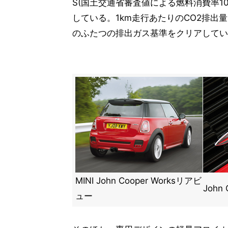
S(国土交通省審査値による燃料消費率10・
している。1km走行あたりのCO2排出量は
のふたつの排出ガス基準をクリアしてい
MINI John Cooper Worksリアビ
John
ュー