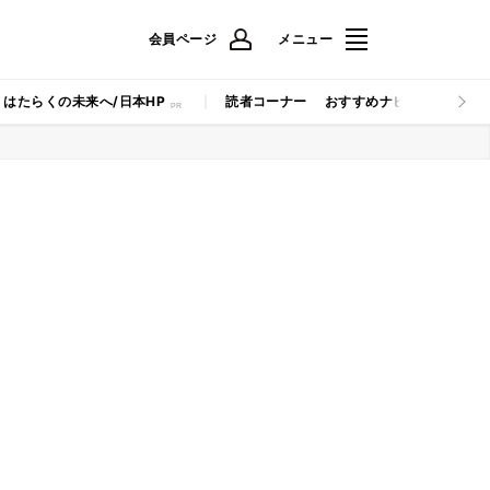
会員ページ
メニュー
はたらくの未来へ/日本HP
読者コーナー
おすすめナビ
マイナビB