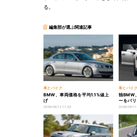
る。
編集部が選ぶ関連記事
車とバイク
車とバイ
BMW、車両価格を平均1.1%値上
独BMW
げ
ーをパリ
2008/09/12 17:50
2008/09/11