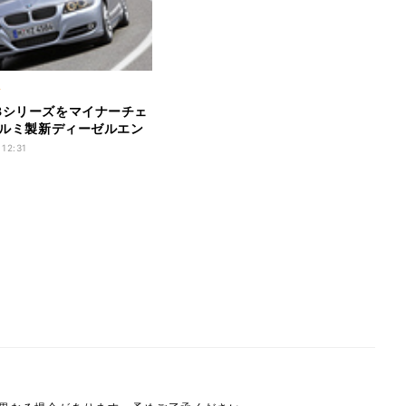
ク
3シリーズをマイナーチェ
 アルミ製新ディーゼルエン
用
 12:31