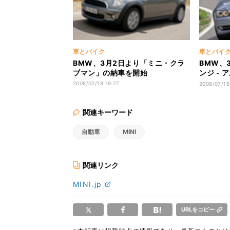
車とバイク
車とバイ
BMW、3月2日より「ミニ・クラ
BMW、
ブマン」の納車を開始
ンジ -
ジンも採
2008/02/18 19:27
2008/07/16
関連キーワード
自動車
MINI
関連リンク
MINI.jp
URLをコピー