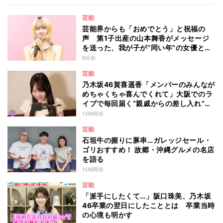
芸能
芸能界からも「おめでとう」と祝福の
声 第1子出産の山本舞香がメッセージ
を送った、我が子が“同い年”の女優と
は 今月1日には2年在籍した所属事務所
9分前
からの退所を報告「自分の進むべき道を
芸能
改めて考えながら…」
乃木坂46賀喜遥香「メンバーのみんなが
めちゃくちゃ喜んでくれて」大阪でのラ
イブで毎回届く“親戚からの差し入れ”と
は？
13時間前
芸能
石垣牛の握りに豚串…ガレッジセール・
ゴリおすすめ！ 故郷・沖縄グルメの名店
を語る
15時間前
芸能
「派手にしたくて…」阪口珠美、乃木坂
46卒業の翌日にしたこととは 卒業当時
の心境も明かす