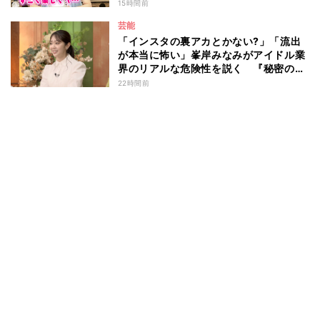
15時間前
芸能
「インスタの裏アカとかない?」「流出
が本当に怖い」峯岸みなみがアイドル業
界のリアルな危険性を説く 『秘密のマ
マ園』特別編
22時間前