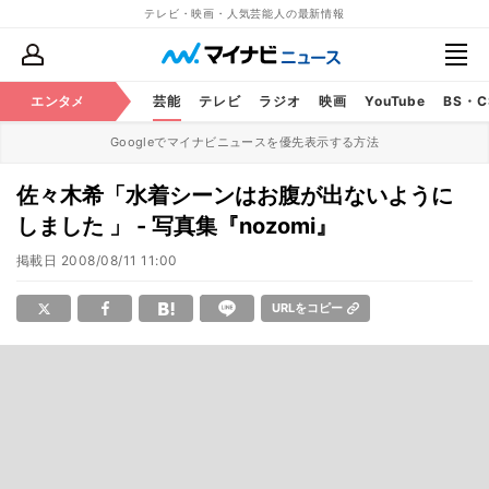
テレビ・映画・人気芸能人の最新情報
エンタメ
芸能
テレビ
ラジオ
映画
YouTube
BS・
Googleでマイナビニュースを優先表示する方法
佐々木希「水着シーンはお腹が出ないように
しました 」 - 写真集『nozomi』
掲載日
2008/08/11 11:00
URLをコピー