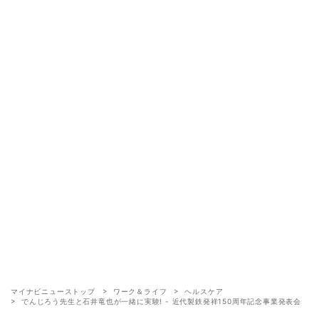
マイナビニューストップ
ワーク＆ライフ
ヘルスケア
でんじろう先生と石井竜也が一緒に実験! - 近代製鉄発祥150周年記念事業発表会