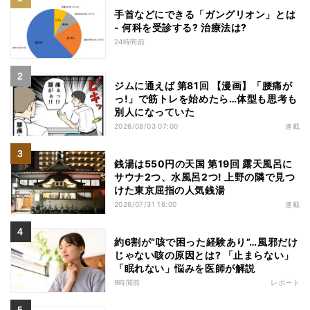
手首などにできる「ガングリオン」とは
- 何科を受診する? 治療法は?
24時間前
ジムに通えば 第81回 【漫画】「腰痛が
っ!」で筋トレを始めたら…体型も思考も
別人になっていた
2026/08/03 07:00
連載
銭湯は550円の天国 第19回 露天風呂に
サウナ2つ、水風呂2つ! 上野の隣で見つ
けた東京屈指の人気銭湯
2026/07/31 16:00
連載
約6割が“咳で困った経験あり”…風邪だけ
じゃない咳の原因とは? 「止まらない」
「眠れない」悩みを医師が解説
9時間前
レポート