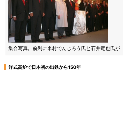
集合写真。前列に米村でんじろう氏と石井竜也氏が
洋式高炉で日本初の出鉄から150年