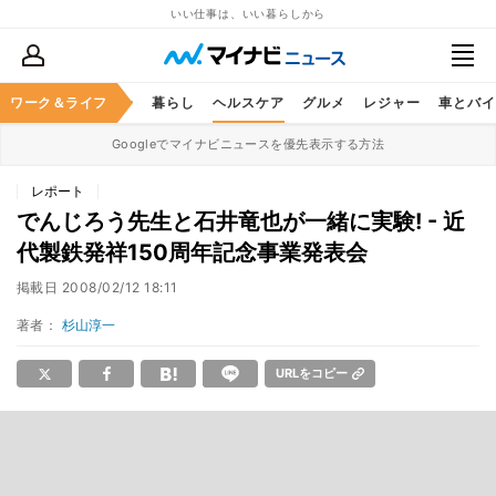
いい仕事は、いい暮らしから
ジネススキル
ワーク＆ライフ
マネー
暮らし
ヘルスケア
グルメ
レジャー
車とバイ
Googleでマイナビニュースを優先表示する方法
レポート
でんじろう先生と石井竜也が一緒に実験! - 近
代製鉄発祥150周年記念事業発表会
掲載日
2008/02/12 18:11
著者：
杉山淳一
URLをコピー