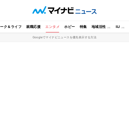
ワーク＆ライフ
就職応援
エンタメ
ホビー
特集
地域活性
IIJ
Googleでマイナビニュースを優先表示する方法