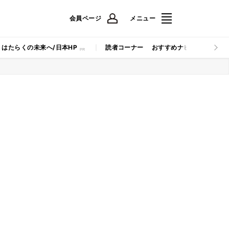
会員ページ
メニュー
はたらくの未来へ/日本HP
読者コーナー
おすすめナビ
マイナビB