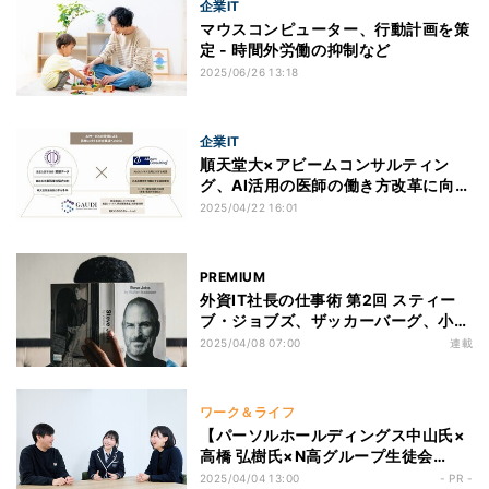
企業IT
マウスコンピューター、行動計画を策
定 - 時間外労働の抑制など
2025/06/26 13:18
企業IT
順天堂大×アビームコンサルティン
グ、AI活用の医師の働き方改革に向け
た共同研究
2025/04/22 16:01
PREMIUM
外資IT社長の仕事術 第2回 スティー
ブ・ジョブズ、ザッカーバーグ、小泉
純一郎に共通する「言葉の伝え方」
2025/04/08 07:00
連載
ワーク＆ライフ
【パーソルホールディングス中山氏×
高橋 弘樹氏×N高グループ生徒会
長】“幸せにはたらく”とは何だろう?
2025/04/04 13:00
- PR -