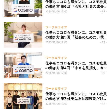
仕事もココロも満タンに。コスモ社員
の働き方 第6回 「会社と社員の成長に
深くコミットする」コスモエネルギー
2025/11/06 17:00
- PR -
ホールディングスの次世代を担う社員
たちの働き方
ワーク＆ライフ
仕事もココロも満タンに。コスモ社員
の働き方 第5回 「社会のために、環境
問題に向き合っていく」コスモエネル
2025/11/06 17:00
- PR -
ギーホールディングスの次世代を担う
社員たちの働き方
ワーク＆ライフ
仕事もココロも満タンに。コスモ社員
の働き方 第4回 「未来を見据え、今す
べきことを着実に」コスモエネルギー
2025/11/06 17:00
- PR -
ホールディングスの次世代を担う社員
たちの働き方
ワーク＆ライフ
仕事もココロも満タンに。コスモ社員
の働き方 第7回 実は石油精製業だけじ
ゃない？働き方は？理系学生がコスモ
2025/11/06 17:00
- PR -
エネルギーホールディングスの社員に