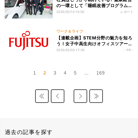
の一環として「睡眠改善プログラム」
を導入した舞台裏を聞いた
2025/02/10 10:00
レポート
ワーク＆ライフ
【連載企画】STEM分野の魅力を知ろ
う！女子中高生向けオフィスツアーを
徹底レポート 第7回 【第7回】富士通
2025/02/05 17:00
- PR -
の働き方改革を実感! 女性社員が明か
すキャリア選択のポイントとは⁈
1
2
3
4
5
…
169
過去の記事を探す