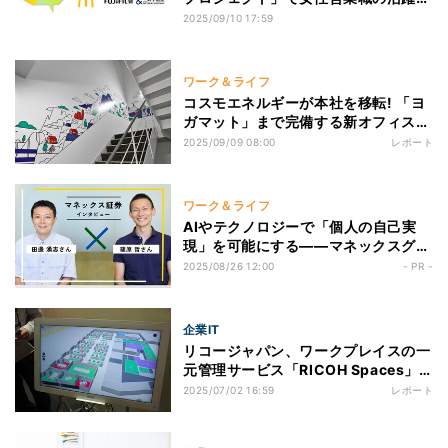
推進
2025/09/10 17:59
ワーク＆ライフ
コスモエネルギーが本社を移転! 「ヨ
ガマット」まで完備する新オフィスの
特徴は?
2025/09/09 08:00
レポート
ワーク＆ライフ
AIやテクノロジーで「個人の自己実
現」を可能にする――マネックスグル
ープに根付く“挑戦”のカルチャー 第1
2025/08/26 12:00
- PR -
回 常識を打ち破る企業カルチャーと
は? マネックス証券がAIと協業で切り
拓く金融の未来
企業IT
リコージャパン、ワークプレイスの一
元管理サービス「RICOH Spaces」
提供開始
2025/07/02 16:59
レポート