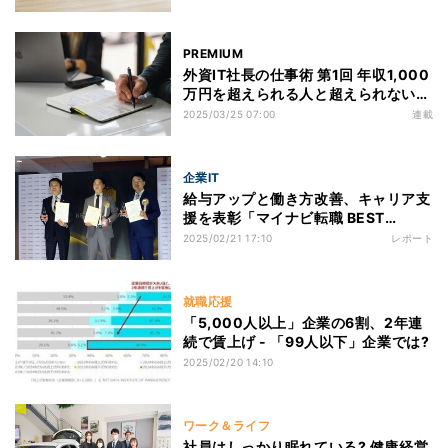
「はたらくWell-being AWARDS」
座談会
PREMIUM
外資IT社長の仕事術 第1回 年収1,000
万円を超えられる人と超えられない人
の違い
2025/03/25 07:00
連載
企業IT
給与アップと働き方改善、キャリア支
援を表彰「マイナビ転職 BEST
VALUE AWARD」、大賞はどの企業
2025/02/21 17:10
レポート
の手に？
就職応援
「5,000人以上」企業の6割、2年連
続で賃上げ - 「99人以下」企業では?
2025/02/20 14:10
ワーク＆ライフ
社員はしっかり眠れている? 健康経営