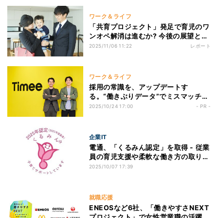
聞いてみた
ワーク＆ライフ
「共育プロジェクト」発足で育児のワ
ンオペ解消は進むか? 今後の展望と課
題を社会保険労務士が解説
2025/11/06 11:22
レポート
ワーク＆ライフ
採用の常識を、アップデートす
る。“働きぶりデータ”でミスマッチを
防ぐ「タイミーキャリアプラス」とは
2025/10/24 17:00
- PR -
企業IT
電通、「くるみん認定」を取得 - 従業
員の育児支援や柔軟な働き方の取り組
みが評価
2025/10/07 17:39
就職応援
ENEOSなど6社、「働きやすさNEXT
プロジェクト」で女性営業職の活躍を