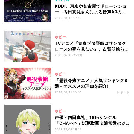
KDDI、東京や名古屋でドローンショ
ー 内田真礼さんによる音声ARの演
出も
2025/04/10 17:13
ホビー
TVアニメ『青春ブタ野郎はサンタク
ロースの夢を見ない』、古賀朋絵ら4
人のイラスト公開
2025/02/16 22:00
ホビー
「悪役令嬢アニメ」人気ランキング9
選 - オススメの理由を紹介!
2024/04/11 15:53
レポート
ホビー
声優・内田真礼、16thシングル
「CHA∞IN」試聴動画＆通常盤のジ
ャケ写公開
2023/12/02 19:15