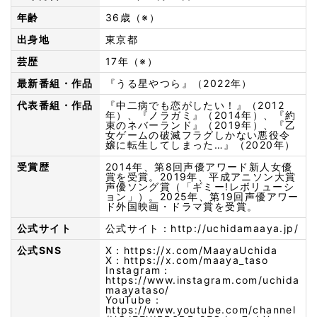
年齢
36歳（※）
出身地
東京都
芸歴
17年（※）
最新番組・作品
『うる星やつら』（2022年）
代表番組・作品
『中二病でも恋がしたい！』（2012
年）、『ノラガミ』（2014年）、『約
束のネバーランド』（2019年）、『乙
女ゲームの破滅フラグしかない悪役令
嬢に転生してしまった…』（2020年）
受賞歴
2014年、第8回声優アワード新人女優
賞を受賞。2019年、平成アニソン大賞
声優ソング賞（「ギミー!レボリューシ
ョン」）。2025年、第19回声優アワー
ド外国映画・ドラマ賞を受賞。
公式サイト
公式サイト：
http://uchidamaaya.jp/
公式SNS
X：
https://x.com/MaayaUchida
X：
https://x.com/maaya_taso
Instagram：
https://www.instagram.com/uchida
maayataso/
YouTube：
https://www.youtube.com/channel