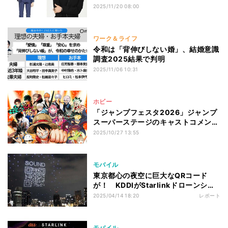
2025/11/20 08:00
ワーク＆ライフ
令和は「背伸びしない婚」、結婚意識
調査2025結果で判明
2025/11/06 10:31
ホビー
「ジャンプフェスタ2026」ジャンプ
スーパーステージのキャストコメント
を発表!
2025/10/27 13:55
モバイル
東京都心の夜空に巨大なQRコード
が！ KDDIがStarlinkドローンショ
ー
2025/04/14 18:20
レポート
モバイル