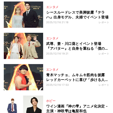
エンタメ
シースルードレスで美脚披露『テラ
ハ』出身モデル、夫婦でイベント登場
2025/12/16 21:18
レポート
エンタメ
武尊、妻・川口葵とイベント登場
『アバター』と自身を重ねる「僕の格
闘家としての第1章も…」
2025/12/16 19:21
レポート
エンタメ
青木マッチョ、ムキムキ筋肉を披露
レッドカーペットに喜び「歩ける人生
だと…」
2025/12/16 17:53
レポート
ホビー
ワイン漫画『神の雫』アニメ化決定 -
主演・神咲雫は亀梨和也