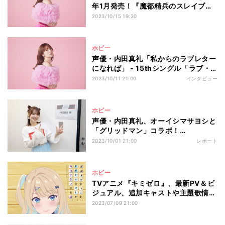
年1月発売！『魔都精兵のスレイブ』
ED曲
2023/10/15 19:30
ホビー
声優・内田真礼「私からのラブレター
になれば」 - 15thシングル「ラブ・
ユー・テンダー！」、10月18日リリ
2023/10/11 21:00
インタビュー
ース
ホビー
声優・内田真礼、オーイシマサヨシと
「グリッドマン」コラボ！
「Animelo Summer Live 2023 -
2023/10/01 21:00
レポート
AXEL-」
ホビー
TVアニメ『キミゼロ』、最新PV＆ビ
ジュアル、追加キャストや主題歌情報
公開
2023/07/09 21:00