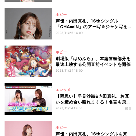
ホビー
声優・内田真礼、16thシングル
「CHA∞IN」のアー写＆ジャケ写を
公開
2023/11/26 14:00
ホビー
劇場版『はめふら』、本編冒頭部分を
最速上映する公開直前イベントを開催
2023/11/24 18:00
エンタメ
【両思い】早見沙織&内田真礼、お互
いを褒め合い照れまくる！名言も飛び
出すわちゃわちゃトーク
2023/11/14 19:58
動画
ホビー
声優・内田真礼、16thシングルを来