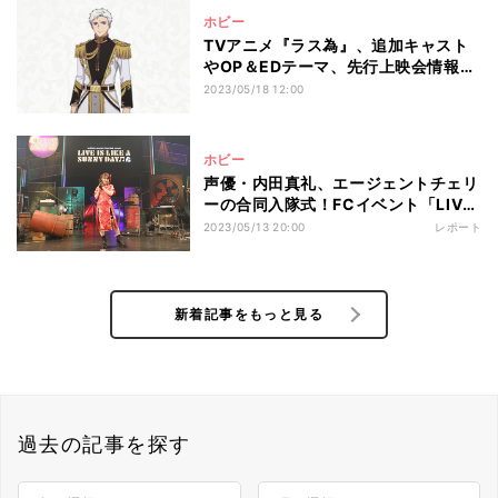
ホビー
TVアニメ『ラス為』、追加キャスト
やOP＆EDテーマ、先行上映会情報を
公開
2023/05/18 12:00
ホビー
声優・内田真礼、エージェントチェリ
ーの合同入隊式！FCイベント「LIVE
IS LIKE A SUNNY DAY♫ Vol.5」開
2023/05/13 20:00
レポート
催
新着記事をもっと見る
過去の記事を探す