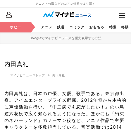
アニメ・特撮などのコアな情報をより深く
ホビー
アニメ
鉄道
コミック
おもちゃ
特撮
将棋
Googleでマイナビニュースを優先表示する方法
内田真礼
マイナビニューストップ
内田真礼
内田真礼は、日本の声優、女優、歌手である。東京都出
身。アイムエンタープライズ所属。2012年頃から本格的
に声優活動を行い、『中二病でも恋がしたい！』の小鳥
遊六花役で広く知られるようになった。ほかにも『約束
のネバーランド』のノーマン役など、アニメ作品で主要
キャラクターを多数担当している。音楽活動では2014