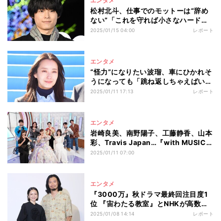
エンタメ
松村北斗、仕事でのモットーは“辞め
ない”「これを守れば小さなハードル
はクリアできる」
2025/01/15 04:00
レポート
エンタメ
“怪力”になりたい波瑠、車にひかれそ
うになっても「跳ね返しちゃえばい
い」
2025/01/11 17:13
レポート
エンタメ
岩崎良美、南野陽子、工藤静香、山本
彩、Travis Japan…『with MUSIC』
でアイドルソングメドレー
2025/01/11 07:00
エンタメ
『3000万』秋ドラマ最終回注目度1
位 『宙わたる教室』とNHKが高数値
でトップ2占める
2025/01/08 14:14
レポート