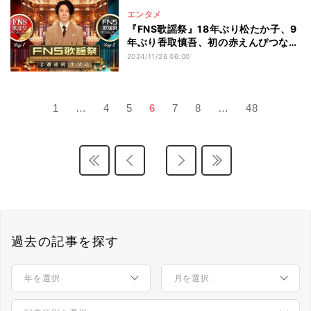
エンタメ
『FNS歌謡祭』18年ぶり松たか子、9
年ぶり香取慎吾、初の赤えんぴつなど
11組追加発表
2024/11/26 06:00
1
…
4
5
6
7
8
…
48
過去の記事を探す