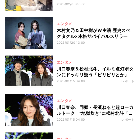
る
2025/02/08 06:00
エンタメ
木村文乃＆田中樹がW主演 歴史スペ
クタクル×本格サバイバルスリラー
2025/01/20 13:00
エンタメ
川口春奈＆松村北斗、イルミ点灯ボタ
ンにドッキリ疑う「ビリビリとか」
「観覧車爆発しても」
2025/01/15 04:00
レポート
エンタメ
川口春奈、同郷・長濱ねると超ローカ
ルトーク “地獄炊き”に松村北斗「そ
んな物騒な…」
2025/01/15 04:00
レポート