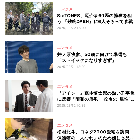
エンタメ
SixTONES、厄介者60匹の捕獲を狙
う 『鉄腕DASH』に6人そろって参戦
2025/02/22 18:00
エンタメ
井ノ原快彦、50歳に向けて準備も
「ストイックになりすぎず」
2025/02/21 18:00
エンタメ
『アイシー』森本慎太郎の熱い刑事像
に反響「昭和の眉毛」 役名の“属性”に
深読みも
2025/02/12 10:39
エンタメ
松村北斗、ヨネダ2000愛宅を訪問
保護猫の「人なれ」のため優しさ見せ