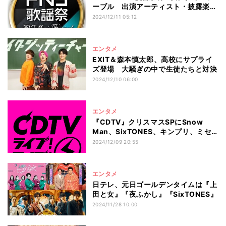
ーブル 出演アーティスト・披露楽曲
一覧
2024/12/11 05:12
エンタメ
EXIT＆森本慎太郎、高校にサプライ
ズ登場 大騒ぎの中で生徒たちと対決
2024/12/10 06:00
エンタメ
『CDTV』クリスマスSPにSnow
Man、SixTONES、キンプリ、ミセ
ス、Number_iら37組出演
2024/12/09 20:55
エンタメ
日テレ、元日ゴールデンタイムは『上
田と女』『夜ふかし』『SixTONES』
2024/11/28 10:00