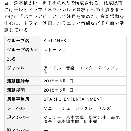
吾、森本慎太郎、田中樹の6人で構成される。結成以前
にはテレビドラマ『私立バカレア高校』への出演をきっ
かけに「バカレア組」として注目を集めた。音楽活動を
中心に、ドラマ、映画、バラエティ番組など多方面で活
動している。
グループ名
SixTONES
グループ名カナ
ストーンズ
別名
—
ジャンル
アイドル・音楽・エンターテインメン
ト
活動開始年
2015年5月1日
活動期間
2015年5月1日 -
所属事務所
STARTO ENTERTAINMENT
レーベル
ソニー・ミュージックレーベルズ
現メンバー
ジェシー、京本大我、松村北斗、髙地
優吾、森本慎太郎、田中樹
旧メンバー
—