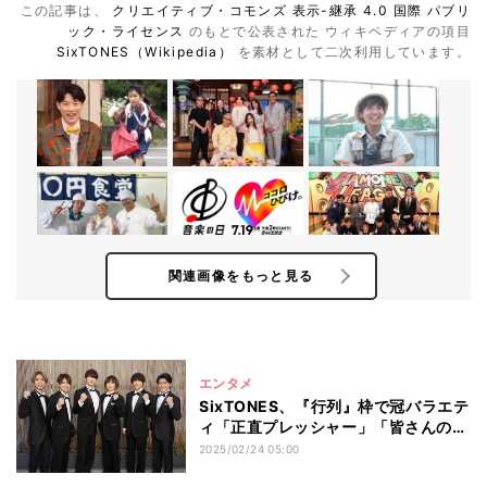
この記事は、
クリエイティブ・コモンズ 表示-継承 4.0 国際 パブリ
ック・ライセンス
のもとで公表された ウィキペディアの項目
SixTONES（Wikipedia）
を素材として二次利用しています。
関連画像をもっと見る
エンタメ
SixTONES、『行列』枠で冠バラエテ
ィ「正直プレッシャー」「皆さんの日
常に」
2025/02/24 05:00