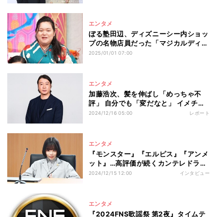
エンタメ
ぼる塾田辺、ディズニーシー内ショッ
プの名物店員だった「マジカルディズ
ニーキャストにも選ばれた」
2025/01/01 07:00
エンタメ
加藤浩次、髪を伸ばし「めっちゃ不
評」 自分でも「変だなと」 イメチェ
ンした理由も語る
2024/12/16 05:00
レポート
エンタメ
『モンスター』『エルピス』『アンメ
ット』…高評価が続くカンテレドラ
マ、プロデューサーの熱量具現化へ
2024/12/15 12:00
インタビュー
「皆で動く」体制に
エンタメ
『2024FNS歌謡祭 第2夜』タイムテ