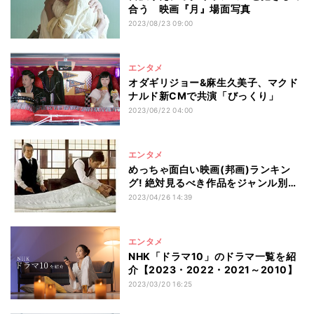
合う 映画『月』場面写真
2023/08/23 09:00
エンタメ
オダギリジョー&麻生久美子、マクド
ナルド新CMで共演「びっくり」
2023/06/22 04:00
エンタメ
めっちゃ面白い映画(邦画)ランキン
グ! 絶対見るべき作品をジャンル別に
厳選
2023/04/26 14:39
エンタメ
NHK「ドラマ10」のドラマ一覧を紹
介【2023・2022・2021～2010】
2023/03/20 16:25