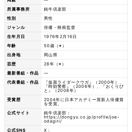
所属事務所
鈍牛倶楽部
性別
男性
ジャンル
俳優・映画監督
生年月日
1976年2月16日
年齢
50歳（※）
出身地
岡山県
芸歴
28年（※）
最新番組・作品
—
代表番組・作品
『仮面ライダークウガ』（2000年）、
『時効警察』（2006年）、『おくりび
と』（2008年）
受賞歴
2004年に日本アカデミー賞新人俳優賞
を受賞。
公式サイト
鈍牛倶楽部：
https://dongyu.co.jp/profile/joe-
odagiri/
公式SNS
X：