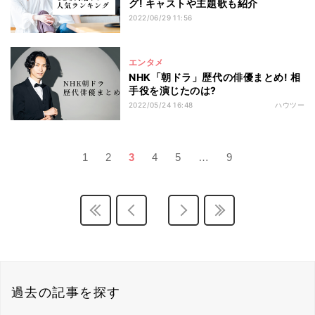
グ! キャストや主題歌も紹介
2022/06/29 11:56
エンタメ
NHK「朝ドラ」歴代の俳優まとめ! 相
手役を演じたのは?
2022/05/24 16:48
ハウツー
1
2
3
4
5
…
9
過去の記事を探す