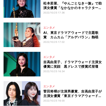
松本若菜、『やんごとなき一族』で助
演女優賞「なかなかのキャラクターだ
った」
2022/10/25 17:36
エンタメ
AI、東京ドラマアウォードで主題歌
賞 カムカム「アルデバラン」熱唱
2022/10/25 17:02
エンタメ
吉高由里子、ドラマアウォード主演女
優賞に笑顔 黒ドレスで授賞式登壇
2022/10/25 16:34
エンタメ
菅田将暉が主演男優賞、吉高由里子が
主演女優賞「東京ドラマアウォード
2022」
2022/10/25 16:00