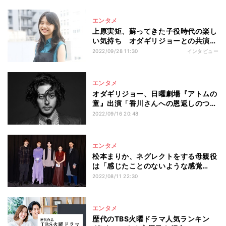
エンタメ
上原実矩、蘇ってきた子役時代の楽し
い気持ち オダギリジョーとの共演も
刺激に「大きな希望が持てた」
2022/09/28 11:30
インタビュー
エンタメ
オダギリジョー、日曜劇場『アトムの
童』出演「香川さんへの恩返しのつも
りで」
2022/09/16 20:48
エンタメ
松本まりか、ネグレクトをする母親役
は「感じたことのないような感覚
で…」
2022/08/11 22:30
エンタメ
歴代のTBS火曜ドラマ人気ランキン