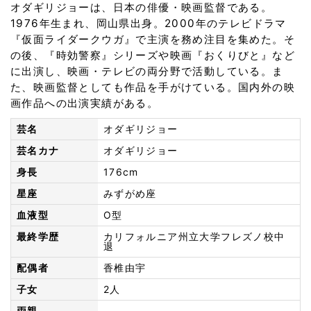
オダギリジョーは、日本の俳優・映画監督である。
1976年生まれ、岡山県出身。2000年のテレビドラマ
『仮面ライダークウガ』で主演を務め注目を集めた。そ
の後、『時効警察』シリーズや映画『おくりびと』など
に出演し、映画・テレビの両分野で活動している。ま
た、映画監督としても作品を手がけている。国内外の映
画作品への出演実績がある。
芸名
オダギリジョー
芸名カナ
オダギリジョー
身長
176cm
星座
みずがめ座
血液型
O型
最終学歴
カリフォルニア州立大学フレズノ校中
退
配偶者
香椎由宇
子女
2人
両親
—