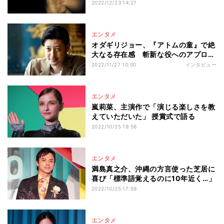
新】
2022/12/23 14:27
エンタメ
オダギリジョー、『アトムの童』で絶
大なる存在感 斬新な役へのアプロー
チを中井Pも絶賛
2022/11/27 10:00
インタビュー
エンタメ
嵐莉菜、主演作で「演じる楽しさを教
えていただいた」 授賞式で語る
2022/10/25 19:56
エンタメ
満島真之介、沖縄の方言使った芝居に
喜び「標準語覚えるのに10年近く…」
2022/10/25 17:59
エンタメ