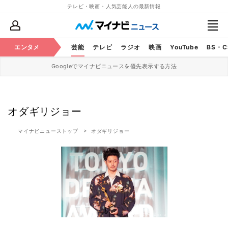
テレビ・映画・人気芸能人の最新情報
エンタメ
芸能
テレビ
ラジオ
映画
YouTube
BS・
Googleでマイナビニュースを優先表示する方法
オダギリジョー
マイナビニューストップ
オダギリジョー