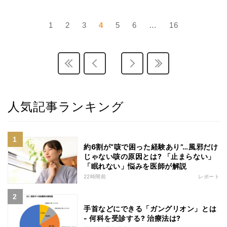
1
2
3
4
5
6
…
16
人気記事ランキング
約6割が“咳で困った経験あり”…風邪だけ
じゃない咳の原因とは? 「止まらない」
「眠れない」悩みを医師が解説
22時間前
レポート
手首などにできる「ガングリオン」とは
- 何科を受診する? 治療法は?