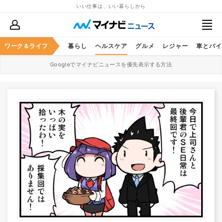
いい仕事は、いい暮らしから
ジネススキル
ワーク＆ライフ
マネー
暮らし
ヘルスケア
グルメ
レジャー
車とバイ
Googleでマイナビニュースを優先表示する方法