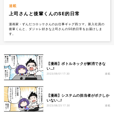
連載
上司さんと後輩くんのSE的日常
漫画家・ずんだコロッケさんのお仕事ギャグ四コマ。新入社員の
後輩くんと、ダジャレ好きな上司さんのSE的日常をお届けしま
す。
【漫画】ボトルネックが解消できな
い…!
2023/09/01 17:30
連載
【漫画】システムの担当者がボクしか
いない…!
2023/08/25 17:30
連載