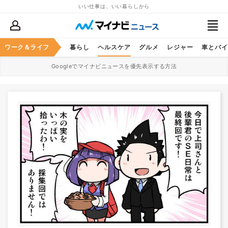
いい仕事は、いい暮らしから
ジネススキル
ワーク＆ライフ
マネー
暮らし
ヘルスケア
グルメ
レジャー
車とバイ
Googleでマイナビニュースを優先表示する方法