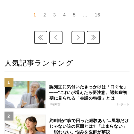
1
2
3
4
5
…
16
人気記事ランキング
認知症に気付いたきっかけは「口ぐせ」
――“これ”が増えたら要注意、認知症初
期に見られる「会話の特徴」とは
5時間前
レポート
約6割が“咳で困った経験あり”…風邪だけ
じゃない咳の原因とは? 「止まらない」
「眠れない」悩みを医師が解説